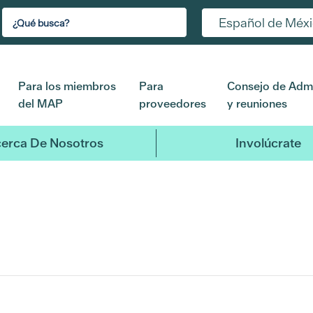
Español de Méx
Para los miembros
Para
Consejo de Admi
del MAP
proveedores
y reuniones
erca De Nosotros
Involúcrate