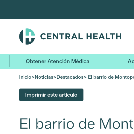
Ir
al
contenido
principal
Obtener Atención Médica
Ac
Inicio
>
Noticias
>
Destacados
> El barrio de Montopo
Imprimir este artículo
El barrio de Mon