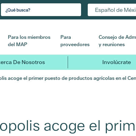
Español de Méx
Para los miembros
Para
Consejo de Admi
del MAP
proveedores
y reuniones
erca De Nosotros
Involúcrate
lis acoge el primer puesto de productos agrícolas en el Cen
topolis acoge el pri