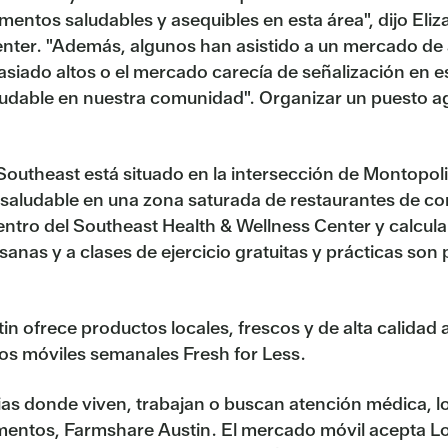
entos saludables y asequibles en esta área", dijo Eli
nter. "Además, algunos han asistido a un mercado de a
masiado altos o el mercado carecía de señalización en
udable en nuestra comunidad". Organizar un puesto ag
outheast está situado en la intersección de Montopolis 
n saludable en una zona saturada de restaurantes de c
ntro del Southeast Health & Wellness Center y calcula 
nas y a clases de ejercicio gratuitas y prácticas son p
stin ofrece productos locales, frescos y de alta calidad
os móviles semanales Fresh for Less.
lias donde viven, trabajan o buscan atención médica, l
imentos, Farmshare Austin. El mercado móvil acepta Lon