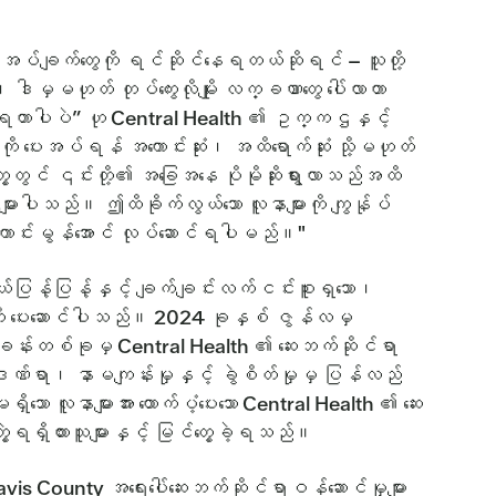
ုအပ်ချက်တွေကို ရင်ဆိုင်နေရတယ်ဆိုရင် – သူတို့
ဒါမှမဟုတ် တုပ်ကွေးလိုမျိုး လက္ခဏာတွေ ပေါ်လာတာ
ကို သွားရတာပါပဲ” ဟု Central Health ၏ ဥက္ကဌနှင့်
ုကို ပေးအပ်ရန် အကောင်းဆုံး၊ အထိရောက်ဆုံး သို့မဟုတ်
ွင် ၎င်းတို့၏ အခြေအနေ ပိုမိုဆိုးရွားလာသည်အထိ
ပိုများပါသည်။ ဤထိခိုက်လွယ်သော လူနာများကို ကျွန်ုပ်
ုမိုကောင်းမွန်အောင် လုပ်ဆောင်ရပါမည်။"
ြန့်ပြန့်နှင့် ချက်ချင်းလက်ငင်းစူးရှသော၊
များကို ပေးဆောင်ပါသည်။ 2024 ခုနှစ် ဇွန်လမှ
န်းတစ်ခုမှ Central Health ၏ ဆေးဘက်ဆိုင်ရာ
ဏ်ရာ၊ နာမကျန်းမှုနှင့် ခွဲစိတ်မှုမှ ပြန်လည်
မရှိသော လူနာများအား ထောက်ပံ့ပေးသော Central Health ၏ ဆေး
ရရှိထားသူများနှင့် မြင်တွေ့ခဲ့ရသည်။
County အရေးပေါ်ဆေးဘက်ဆိုင်ရာဝန်ဆောင်မှုများ