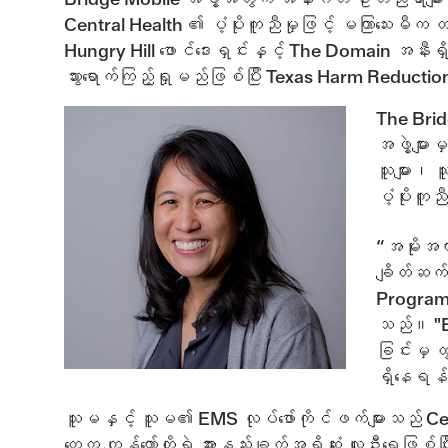
Central Health ၏ ပံ့ပိုးကူညီမှုဖြင့် မကြာသေးမီက
Hungry Hill ဖောင်ဒေးရှင်းနှင့် The Domain အနီးရှိ 
သွားရောက်ကြည့်ရှုမည်ဖြစ်ပြီး Texas Harm Reduct
The Bridg
အဖွဲ့များ
သူများ၊ သ
ပံ့ပိုးကူ
“အမိုးအကာ
ချိတ်ဆက်
Program 
သည်။ "Bri
ခြင်းမှ ထ
ရှိနေရန
သူမနှင့် သူမ၏ EMS လုပ်ဖော်ကိုင်ဖက်များသည် Cent
တွေက ကျွန်တော်တို့ရဲ့ အားနည်းချက်အရှိဆုံး လူဦးရေဖြ