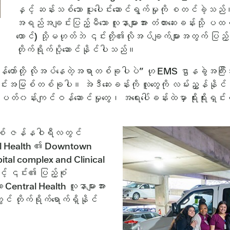
နှင့် ဆန်းသစ်သော ပူးပေါင်းဆောင်ရွက်မှုကို စတင်ခဲ့သည
အရည်အချင်းပြည့်မီသော လူနာများအား တံတားဆေးခန်းသို့ ပထမ
ထောင်) သို့မဟုတ်ဘဲ ၎င်းတို့၏လိုအပ်ချက်များအတွက် ပြည့်စုံ
တိုက်ရိုက်ပို့ဆောင်နိုင်ပါသည်။
န်တော်တို့ လိုအပ်နေတဲ့အရာတစ်ခုပါပဲ” ဟု EMS ဌာနခွဲအကြီး
င်းအမြစ်တစ်ခုပါ။ အဲဒီဆေးခန်းကို လူတွေကို လမ်းညွှန်နိုင်စ
မှု၊ ပတ်၀န်းကျင်ဝန်ဆောင်မှုတွေ၊ အရေးပေါ်ခန်းထဲမှာ ရိုးရိုးရ
စ် ဇန်နဝါရီလတွင်
al Health ၏ Downtown
al complex and Clinical
့် ၎င်း၏ ပြည့်စုံ
 Central Health လူနာများအား
ွင် တိုက်ရိုက်ရောက်ရှိနိုင်