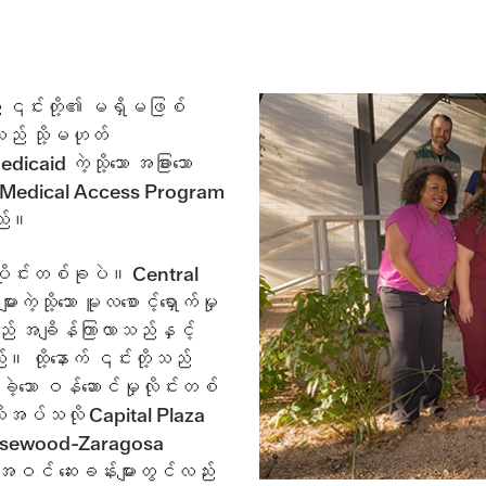
် ၎င်းတို့၏ မရှိမဖြစ်
သည် သို့မဟုတ်
caid ကဲ့သို့သော အခြားသော
 ၏ Medical Access Program
သည်။
ပိုင်းတစ်ခုပဲ။ Central
သို့သော မူလစောင့်ရှောက်မှု
် အချိန်ကြာလာသည်နှင့်
။ ထို့နောက် ၎င်းတို့သည်
့သော ဝန်ဆောင်မှုလိုင်းတစ်
ုအပ်သလို Capital Plaza
 Rosewood-Zaragosa
အဝင် ဆေးခန်းများတွင်လည်း