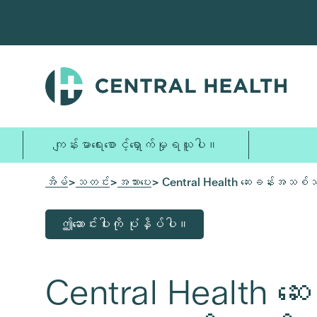
အဓိက
အကြောင်းအရာ
သို့
ကျော်သွား
ပါ။
ကျန်းမာရေးစောင့်ရှောက်မှုရယူပါ။
အိမ်
>
သတင်း
>
အသားပေး
> Central Health ဆေးခန်းအသစ်သည် အ
ဤဆောင်းပါးကို ပုံနှိပ်ပါ။
Central Health ဆေး