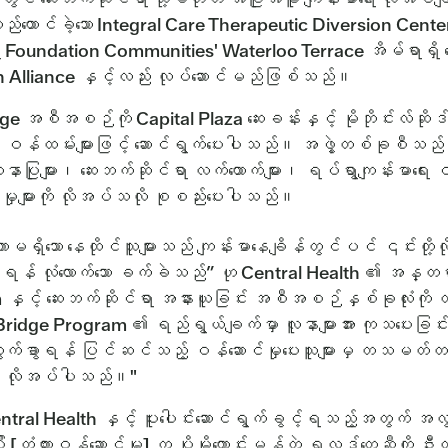
 တည်ထောင်ခဲ့သော Integral Care Therapeutic Diversion Cent
Foundation Communities' Waterloo Terrace အိမ်ရာရှိ ထောက်ပံ့ရ
ion Alliance နှင့်လည်း လုပ်ဆောင်မည်ဖြစ်သည်။
e အစီအစဉ်ကို Capital Plaza ဆေးခန်းနှင့် မိုဘိုင်းလ်ဆိုဒ်များ
မှ ဝန်ထမ်းများဖြင့် ဆောင်ရွက်ပေးပါသည်။ အဖွဲ့တစ်ခုစီသည် သမာ
ူနာပြုများ၊ ဆေးဘက်ဆိုင်ရာ လက်ထောက်များ၊ ရပ်ရွာကျန်းမာရေး ဝန
ညီမှုများကို လိုအပ်သလို စုစည်းပေးပါသည်။
မရှိသော နေထိုင်သူများသည် ကျန်းမာနေချိန်တွင်ပင် ၎င်းတို့လိုအပ်
ရန် လုံလောက်သော ခက်ခဲသည်” ဟု Central Health ၏ အန္တရာယ်မ
နှင့် ဆေးဘက်ဆိုင်ရာ အနားယူခြင်း အစီအစဉ်နှစ်ခုလုံးကို တည်
dge Program ၏ ရည်ရွယ်ချက်မှာ လူနာများအား ကုသပေးခြင်း၊ ဆေး
ွက်ခွာရန် ပြင်ဆင်သည့် ဝန်ဆောင်မှုပေးသူများမှ တသမတ်တည်း နှင့
် လိုအပ်ပါသည်။"
ral Health နှင့် ပူးပေါင်းဆောင်ရွက်ခွင့်ရသည့်အတွက် အလွ
စ်ပြီး [တံတားဝန်ဆောင်မှု] က ပိုမိုကောင်းမွန်တဲ့ ရလဒ်တွေဆီကို