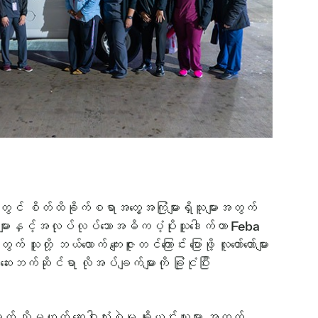
တွင် စိတ်ထိခိုက်စရာအတွေ့အကြုံများရှိသူများအတွက်
ျားနှင့်အလုပ်လုပ်သောအဓိကပံ့ပိုးသူဒေါက်တာ Feba
ု့ ဘယ်လောက် ကျေးဇူးတင်ကြောင်း ပြောဖို့ လူတော်တော်များ
ဘက်ဆိုင်ရာ လိုအပ်ချက်များကို ခြုံငုံပြီး
မဟုတ် ဆေးဝါးသုံးစွဲမှု ချို့ယွင်းသူများ အတွက်