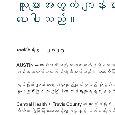
သူများအတွက် ကျန်းမာ
ပေးပါသည်။
ဖေဖော်ဝါရီ ၄၊ ၂၀၂၅
AUSTIN — ဆောင်းရာသီသည် တက္ကဆက်ပြည်နယ်အလယ်ပိုင်းတ
အမိုးအကာတစ်ခုထက် ပို၍လိုအပ်သည်။ အအေးမိခြင်းကြ
၎င်းတို့၏ ကျန်းမာရေး အလုံးစုံညံ့ဖျင်းမှုသည် အိုးမဲ့အ
မှုပေးခြင်းဖြင့် တည်ငြိမ်သော အိမ်ရာများရရှိရန်နှင့်
Central Health၊ Travis County ၏ ဆေးရုံခရိုင်၊ သည်
ပိတ်ကာ ကွဲပြားခြားနားသောစောင့်ရှောက်မှုနှင့် ပတ်ဝန်း