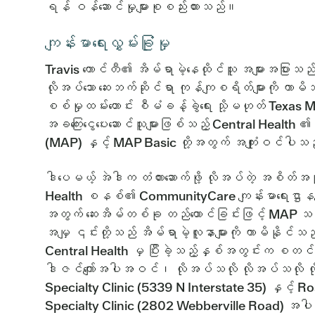
ရန် ဝန်ဆောင်မှုများစုစည်းထားသည်။
ကျန်းမာရေးလွှမ်းခြုံမှု
Travis ကောင်တီ၏ အိမ်ရာမဲ့နေထိုင်သူ အများအပြားသည
လိုအပ်သော ဆေးဘက်ဆိုင်ရာ ကုန်ကျစရိတ်များကို ကာမိ
စစ်မှုထမ်းဟောင်း စီမံခန့်ခွဲရေး သို့မဟုတ် Texas Medi
အခကြေးငွေပေးဆောင်သူများဖြစ်သည့် Central Health
(MAP) နှင့် MAP Basic တို့အတွက် အကျုံးဝင်ပါ
ဒါပေမယ့် အဲဒါက တံတားဆောက်ဖို့ လိုအပ်တဲ့ အစိတ်အ
Health စနစ်၏ CommunityCare ကျန်းမာရေးဌာနများကဲ့
အတွက် ဆေးအိမ်တစ်ခု တည်ထောင်ခြင်းဖြင့် MAP သည
အမျှ ၎င်းတို့သည် အိမ်ရာမဲ့လူနာများကို ကာမိနိုင်သည်
Central Health မှ ပြီးခဲ့သည့်နှစ်အတွင်းက စတင်ခဲ
ဒါဇင်ကျော်အပါအဝင်၊ လိုအပ်သလို လိုအပ်သလို လိ
Specialty Clinic (5339 N Interstate 35) နှင့်
Specialty Clinic (2802 Webberville Road) အပါ