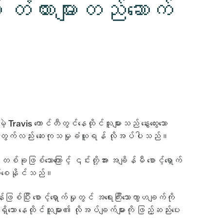
 တံတားများတည်ဆောက်
avis ကောင်တီတွင်နေထိုင်သူများသည် နွေးထွေးသော
ားအတွက်လည်း ဆေးကုသမှုခံယူရန် လိုအပ်ပါသည်။
စ်ခုဖြစ်သောကြောင့် ၎င်းတို့အား အချိန်မီ စောင့်ရှောက်
ပေါ်စေနိုင်သည်။
ပြီး စောင့်ရှောက်မှုတွင် အရေးကြီးသောကွာဟချက်ကို
ှိသော နေထိုင်သူများ၏ လိုအပ်ချက်များကို ဖြည့်ဆည်းပေး