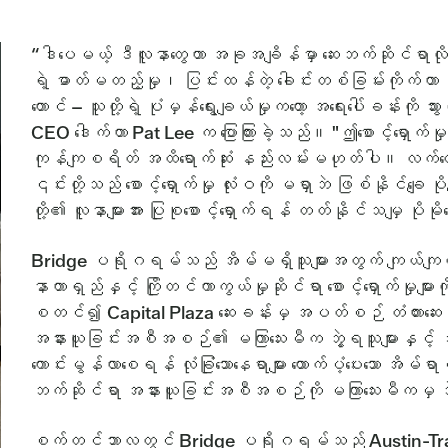
“ဒါပေမယ့် ဒီလူနာတွေဟာ အခုအချိန်မှာ ဆေးဘက်ဆိုင်ရာလိ
ရဲ့ ဓာတ်မတည့်မှု၊ ပြင်းထန်တဲ့ ခေါင်းတစ်ခြမ်းကိုက်တာ၊ 
တောင် – သူတို့ရဲ့ ပုံမှန်ရွေးချယ်မှုကတော့ အရေးပေါ်ခန်း
CEO ဒေါက်တာ Pat Lee က ပြောကြားခဲ့သည်။ "ဤစောင့်ရှောက်မှ
ကုန်ကျစရိတ် အထိရောက်ဆုံး နည်းလမ်းမဟုတ်ပါ။ လက်တွေ့တ
၎င်းတို့သည် စောင့်ရှောက်မှု လုံးဝကို မရှာဘဲ ဖြစ်နိုင်ချေ 
တို့၏ လူနာများအား ပြုစုစောင့်ရှောက်ရန် တတ်နိုင်သမျှ ပိ
Bridge ပရိုဂရမ်သည် အိမ်မရှိသူများအတွက် ကျယ်ကျယ်ပ
နာတာရှည်နှင့် ကြိုတင်ကာကွယ်မှုဆိုင်ရာ စောင့်ရှောက်မှု
စတင်၍ Capital Plaza ဆေးခန်းမှ အပတ်စဉ် တံတားဆေးခ
အနားယူခြင်းအစီအစဉ်၏ မကြာသေးမီက ဘွဲ့ရသူများနှင့် ဒ
ကောင်းမွန်လာစေရန် လုံခြုံသောနေရာများ ထောက်ပံ့ပေးသော အိမ်ရာ
ဘက်ဆိုင်ရာ အနားယူခြင်းအစီအစဉ်ကို မကြာသေးမီကမှ ဘွဲ့
စက်တင်ဘာလတွင် Bridge ပရိုဂရမ်သည် Austin-Travis 