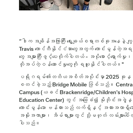
“ဒါက အချိန်အကြာကြီး ရွေးချယ်စရာတစ်ခုအနေနဲ့ ကျွ
Travis ကောင်တီနိုင်ငံသားတွေအတွက် ကောင်းမွန်တဲ့အရ
တွေ အများကြီးဖွင့်ပေးလိုက်ပါတယ် - အပိုစောင့်ရှောက်
လိုအပ်တဲ့ဝန်ဆောင်မှုတွေကို ရယူနိုင်ပါတယ်။"
ပရိုဂရမ်၏တတိယအစိတ်အပိုင်းမှာ 2025 ခုနှ
စတင်ခဲ့သည့် Bridge Mobile ဖြစ်သည်။ Centr
Campus (ယခင် Brackenridge/Children's Hospit
Education Center) တွင် အခြေခံ၍ မိုဘိုင်းအဖွဲ့နှင
ကောင်းမွန်သော ဗန်ကားသည် လက်ရှိနှင့် အလားအလာရှိသော
အမိုးအကာများ၊ အိမ်ရာများတွင် သို့မဟုတ် လမ်းများပေါ်တ
ပါသည်။