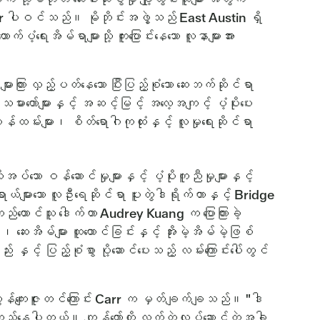
er ပါဝင်သည်။ မိုဘိုင်းအဖွဲ့သည် East Austin ရှိ
ေးအိမ်ရာများသို့ ကူးပြောင်းနေသော လူနာများအား
ကြား လှည့်ပတ်နေသော ပြီးပြည့်စုံသော ဆေးဘက်ဆိုင်ရာ
းတော်များနှင့် အဆင့်မြင့် အလေ့အကျင့် ပံ့ပိုးပေး
်ထမ်းများ၊ စိတ်ရောဂါကုထုံးနှင့် လူမှုရေးဆိုင်ရာ
သော ဝန်ဆောင်မှုများနှင့် ပံ့ပိုးကူညီမှုများနှင့်
ျားသော လူဦးရေဆိုင်ရာ ပူးတွဲဒါရိုက်တာနှင့် Bridge
ထောင်သူ ဒေါက်တာ Audrey Kuang က ပြောကြားခဲ့
အိမ်များ ထူထောင်ခြင်းနှင့် အိုးမဲ့အိမ်မဲ့ဖြစ်
် ပြည့်စုံစွာ ပို့ဆောင်ပေးသည့် လမ်းကြောင်းပေါ်တွင်
န်ကျေးဇူးတင်ကြောင်း Carr က မှတ်ချက်ချသည်။ "ဒါ
 ဦးတည်နေပါတယ်။ ကျွန်တော်တို့ လက်တွဲလုပ်ဆောင်တဲ့အခါ