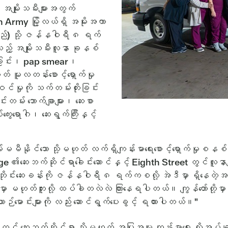
ျိုးသမီးများအတွက်
 Army မြို့လယ်ရှိ အမိုးအကာ
်သည်) သို့ ဇန်နဝါရီ ၈ ရက်
့် အမျိုးသမီးလူနာ ခုနစ်
စ်ခြင်း၊ pap smear၊
 မူလတန်းစောင့်ရှောက်မှု
င်မှုကို သက်တမ်းတိုးခြင်း
မ်း ဘောက်ချာများ၊ ဆေးစာ
ကွေးရောဂါ၊ ဆေးရွက်ကြီးနှင့်
းမမီနိုင်သော သို့မဟုတ် လက်ရှိကျန်းမာရေးစောင့်ရှောက်မှုစနစ်
 ၏ဆေးဘက်ဆိုင်ရာခေါင်းဆောင်နှင့် Eighth Street တွင်လူနာမ
ုင်းဆေးခန်းကို ဇန်နဝါရီ ၈ ရက်ကစလို့ အဲဒီမှာ ရှိနေတဲ့အတွက် သူတိ
 မဟုတ်ဘူးလို့ ထပ်ခါတလဲလဲ ကြားနေရပါတယ်။ ကျွန်တော်တို့မှာ ဆေး
ဲ့ ယာဉ်မောင်းများကို လည်း ဆောင်ရွက်ပေးခွင့် ရထားပါတယ်။"
ဆေးဘက်ဆိုင်ရာ သို့မဟုတ် အပြုအမူ ကျန်းမာရေး လိုအပ်ချက် သို့