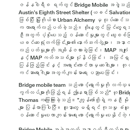
ဇန်နဝါရီ ၈ ရက်တွင် Bridge Mobile အဖွဲ့သည် အမ
Austin's Eighth Street Shelter (ယခင် Salvation
ဖြစ်ပြီး မြို့ကိုယ်စား Urban Alchemy မှ လုပ်ဆောင
က လာရောက်လည်ပတ်ခဲ့သည်။ ထိုနေ့တွင် မြင်တွေ့ရသည
ဦးအတွက် ပံ့ပိုးပေးသည့် ဝန်ဆောင်မှုများတွင် သွေးစ
ယခင်ဆေးရုံတက်ခြင်းများ၏ နောက်ဆက်တွဲများ၊ အနာဂတ်
လည်ပတ်မှုများကို အချိန်ဇယားဆွဲခြင်း၊ MAP အကျုံးဝ
နှင့် MAP ကတ်အသစ်များ ပုံနှိပ်ခြင်း၊ အမြင်ရှင်းတ
ပြန်ဖြည့်ခြင်းနှင့် အရောင်းကောင်တာမှ ဆေးဝါးများ၊ တုပ်
ကင်ဆာရောဂါများအတွက် ကျန်းမာရေး ပညာပေးခြင်း၊
Bridge mobile team သည် စောင့်ရှောက်မှုကို လက်လှမ်
ကွက်လပ်များကိုဖြည့်ရန် ဤနေရာဖြစ်သည်” ဟု Bridge
Thomas ကပြောကြားခဲ့သည်။ "ကျွန်တော်တို့ရဲ့ ကနဦး မိုဘိ
များ ပြန်လာကြပါပြီ။ လူနာတွေ မရှိရင် ကုသမှု ခံယူမှာ
ဝန်ဆောင်မှုပေးကာ ကျန်းမာရေး စောင့်ရှောက်မှု ပေးနိုင်တ
Bridge Mobile အဖွဲ့အတွက် အနာဂတ် ဦးတည်ရာများ တွင် 