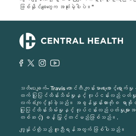
ဖြစ်နိုင်ချေတွေက အဆုံးမဲ့ပါပဲ။"
သတိပေးချက်- Travis ကောင်တီ ကျန်းမာရေးစောင့်ရှော
ထက် ပြုပြင်ထိန်းသိမ်းမှုနှင့် လုပ်ငန်းလည်ပတ်မှုမ
လက်ခံကျင့်သုံးခဲ့သည်။ အခွန်နှုန်းထားကို ၈ ရာခိ
ပြုပြင်ထိန်းသိမ်းမှုနှင့် လုပ်ငန်းလည်ပတ်မှုများအတ
တစ်ဆင့်) ခန့် မြှင့်တင်မည်ဖြစ်သည်။.
ကျွန်ုပ်တို့သည် ကူညီရန်အတွက် ဖြစ်ပါသည်။