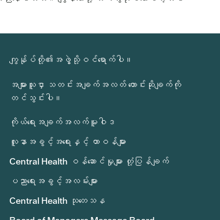
ကျွန်ုပ်တို့၏အဖွဲ့သို့ဝင်ရောက်ပါ။
အများသူငှာ သတင်းအချက်အလတ် တောင်းဆိုချက်ကို
တင်သွင်းပါ။
ကိုယ်ရေးအချက်အလက်မူဝါဒ
လူနာအခွင့်အရေးနှင့် တာဝန်များ
Central Health ဝန်ဆောင်မှုများ တုံ့ပြန်ချက်
ပညာရေးအခွင့်အလမ်းများ
Central Health သုတေသန