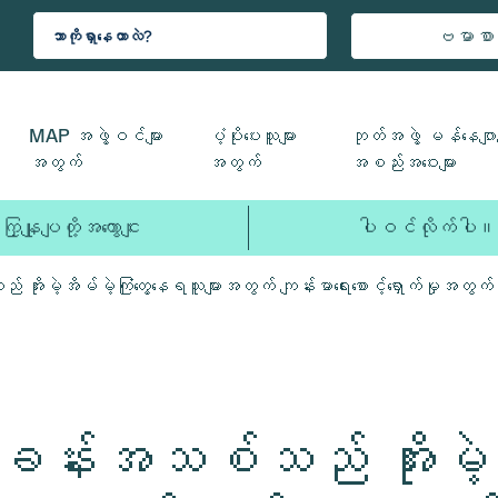
ဗမာစာ
MAP အဖွဲ့ဝင်များ
ပံ့ပိုးပေးသူများ
ဘုတ်အဖွဲ့ မန်နေဂျာမ
အတွက်
အတွက်
အစည်းအဝေးများ
ကြှနျုပျတို့အကွောငျး
ပါဝင်လိုက်ပါ။
ိုးမဲ့အိမ်မဲ့ကြုံတွေ့နေရသူများအတွက် ကျန်းမာရေးစောင့်ရှောက်မှုအတွက
ခန်းအသစ်သည် အိုးမဲ့အိ