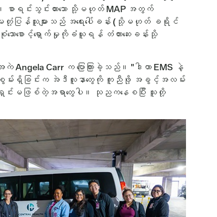
်။ စာရင်းသွင်းထားသော သို့မဟုတ် MAP အတွက်
တုံ့ပြန်သူများသည် အရေးပေါ်ခန်း (သို့မဟုတ် ခရိုင်
သောစောင့်ရှောက်မှုကိုခံယူရန် တံတားဆေးခန်းသို့
အကဲ Angela Carr က ပြောကြားခဲ့သည်။ "ဒါဟာ EMS နဲ့
ွမ်းရှိခြင်းက အဲဒီလူနာတွေကို ကူညီဖို့ အခွင့်အလမ်း
ှင်းရှင်းမဖြစ်တဲ့အရာတွေပါ။ သုညကနေစပြီး သူတို့