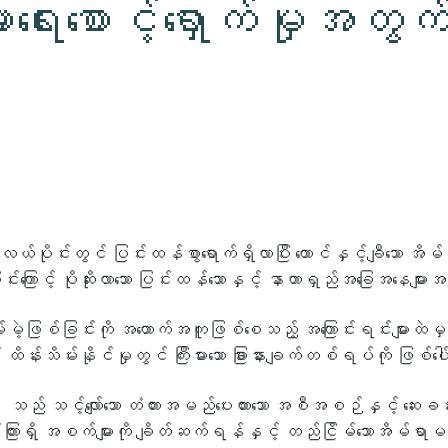
ရေးစောင့်ရှောက်မှုအတွက်
ွင် ပြင်းထန်စွာရောက်ရှိလာပြီး ထောင်နှင့်ချီသော အိမ်မဲ့ Tr
ောင့် ပိုဆိုးလာသော ပြင်းထန်သောနှင့် နာတာရှည်အခြေအနေမျ
ိမ်မဲ့ဖြစ်ခြင်းကို အထောက်အကူဖြစ်စေသည့် အကြောင်းရင်းများထဲမှ တ
 ထိန်းသိမ်းနိုင်မှုတွင် ကြီးမားသော ခြားနားချက်တစ်ရပ်ကို ဖြစ်
 သင့်လျော်သော တံတားအမည်ပေးထားသော အစီအစဉ်နှင့် ဆေးခန်းဖြစ်
ကျင်ကြားရှိ အစက်များကို ချိတ်ဆက်ရန်နှင့် တည်ငြိမ်သောအိမ်ရာမရ