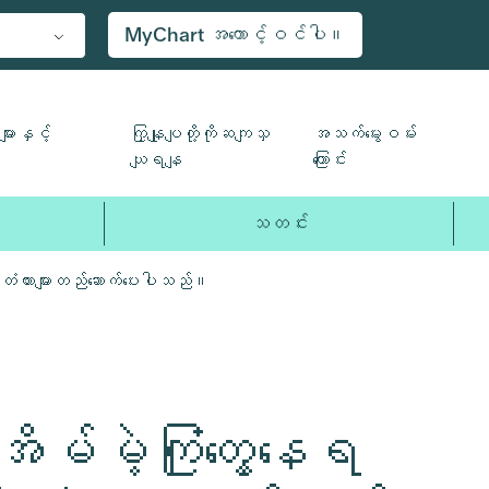
MyChart အကောင့်ဝင်ပါ။
ျားနှင့်
ကြှနျုပျတို့ကိုဆကျသှ
အသက်မွေးဝမ်း
ယျရနျ
ကြောင်း
သတင်း
် တံတားများတည်ဆောက်ပေးပါသည်။
မ်မဲ့ကြုံတွေ့နေရ