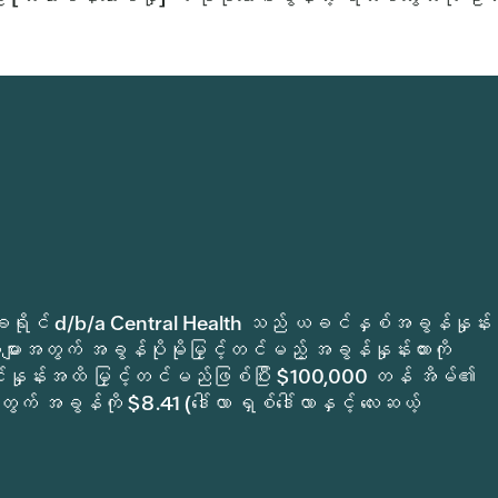
က်မှုခရိုင် d/b/a Central Health သည် ယခင်နှစ်အခွန်နှုန်း
ျားအတွက် အခွန်ပိုမိုမြှင့်တင်မည့် အခွန်နှုန်းထားကို
ုင်နှုန်းအထိ မြှင့်တင်မည်ဖြစ်ပြီး $100,000 တန် အိမ်၏
ွက် အခွန်ကို $8.41 (ဒေါ်လာ ရှစ်ဒေါ်လာနှင့် လေးဆယ့်