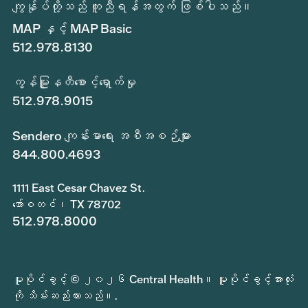
ကျွန်ုပ်တို့သည် ကူညီရန်အတွက် ဖြစ်ပါသည်။
MAP နှင့် MAP Basic
512.978.8130
ကွန်မြူနတီစောင့်ရှောက်မှု
512.978.9015
Sendero ကျန်းမာရေး အစီအစဉ်များ
844.800.4693
1111 East Cesar Chavez St.
အော်စတင်၊ TX 78702
512.978.8000
မူပိုင်ခွင့် © ၂၀၂၆ Central Health။ မူပိုင်ခွင့်အားလုံး
ကို သိမ်းဆည်းထားသည်။.