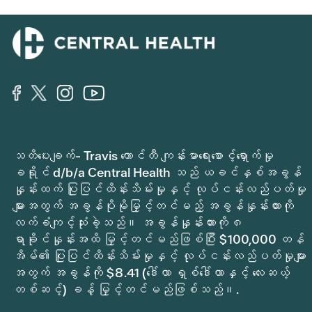
သတိပေးချက်- Travis ကောင်တီ ကျန်းမာရေးစောင့်ရှောက်မှု
ခရိုင် d/b/a Central Health သည် ယခင်နှစ်အခွန်
နှုန်းထက် ပြုပြင်ထိန်းသိမ်းမှုနှင့် လုပ်ငန်းလည်ပတ်မှု
များအတွက် အခွန်ပိုမိုမြှင့်တင်မည့် အခွန်နှုန်းထားကို
လက်ခံကျင့်သုံးခဲ့သည်။ အခွန်နှုန်းထားကို ၈
ရာခိုင်နှုန်းအထိ မြှင့်တင်မည်ဖြစ်ပြီး $100,000 တန်
အိမ်၏ ပြုပြင်ထိန်းသိမ်းမှုနှင့် လုပ်ငန်းလည်ပတ်မှုများ
အတွက် အခွန်ကို $8.41 (ဒေါ်လာ ရှစ်ဒေါ်လာနှင့် လေးဆယ့်
တစ်ဆင့်) ခန့် မြှင့်တင်မည်ဖြစ်သည်။.