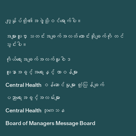
ကျွန်ုပ်တို့၏အဖွဲ့သို့ဝင်ရောက်ပါ။
အများသူငှာ သတင်းအချက်အလတ် တောင်းဆိုချက်ကို တင်
သွင်းပါ။
ကိုယ်ရေးအချက်အလက်မူဝါဒ
လူနာအခွင့်အရေးနှင့် တာဝန်များ
Central Health ဝန်ဆောင်မှုများ တုံ့ပြန်ချက်
ပညာရေးအခွင့်အလမ်းများ
Central Health သုတေသန
Board of Managers Message Board