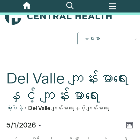
အဓိက
အကြောင်းအရာ
သို့
ကျော်သွား
ပါ။
ဗမာစာ
Del Valle ကျန်းမာရေး
နှင့် ကျန်းမာရေး
အဲ့ဒါနဲ့
Del Valle ကျန်းမာရေးနှင့် ကျန်းမာရေး
ပွဲ
အဲ့
5/1/2026
Vi
လ
Vi
ရက်စွဲ
ဘု
တနင်္လာ
တစ်ချို့
ဗုဒ္ဓဟူး
ကြာသပတေး
သောကြာ
စေန
၎
အမ်
T
ဒဗလျူ
T
F
၎