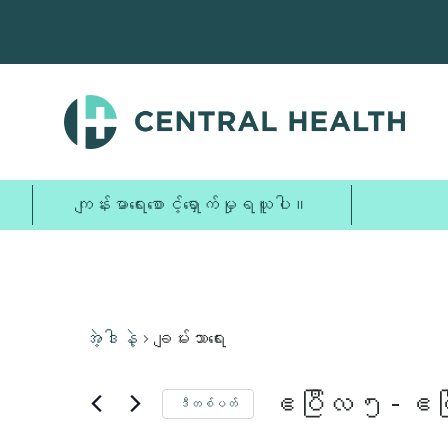
အဓိက
အကြောင်းအရာ
သို့
ကျော်သွား
ပါ။
เพิ่ม၊
ယနေ့
တနင်္လာ၊
မနက်
တွင်
၁၂း၀၀
ဧပြီ
ဧပြီလ
မနက်
မည်
၁း၀၀
၅၊
၆
သည့်
မနက်
၂၀၂၆
ရက်၊
ကျန်းမာရေးစောင့်ရှောက်မှုရယူပါ။
ပွဲ
၂း၀၀
၂၀၂၆
မျှ
မနက်
မ
၃း၀၀
ရှိ
မနက်
ပါ။.
၄း၀၀
အဲ့ဒါနဲ့
ချမ်းသာရေး
မနက်
၅း၀၀
မနက်
ဧပြီလ ၅
 - 
ဧပ
၆း၀၀
ဒီတစ်ပတ်
ရက်စွဲ
မနက်