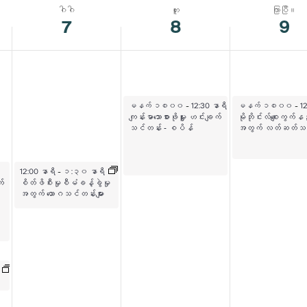
ဂါဂါ
ဟူး
ကြာပြီ။
7
8
9
ဧပြီလ ၈ ရက်၊ ၂၀၂၆
ဧပြီလ ၉ ရက်၊ 
မနက် ၁၀း၀၀
-
12:30 နာရီ
မနက် ၁၀း၀၀
-
1
ကျန်းမာသောစားဖိုမှူး ဟင်းချက်
မိုဘိုင်းလ်စျေးကွက်နည်
သင်တန်း - စပိန်
အတွက် လတ်ဆတ်သ
ဧပြီ ၇၊ ၂၀၂၆
12:00 နာရီ
-
၁:၃၀ နာရီ
က်
စိတ်ဖိစီးမှုစီမံခန့်ခွဲမှု
အတွက် ယောဂသင်တန်းများ
၅