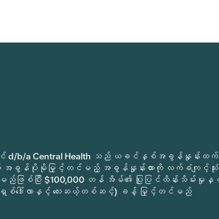
ုခရိုင် d/b/a Central Health သည် ယခင်နှစ်အခွန်နှုန်းထက်
အခွန်ပိုမိုမြှင့်တင်မည့် အခွန်နှုန်းထားကို လက်ခံကျင့်သုံး
မည်ဖြစ်ပြီး $100,000 တန် အိမ်၏ ပြုပြင်ထိန်းသိမ်းမှုနှင့
ရှစ်ဒေါ်လာနှင့် လေးဆယ့်တစ်ဆင့်) ခန့် မြှင့်တင်မည်