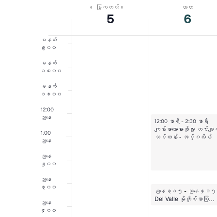
7:00
ကို
ေနြကတယ်။
လာလာ
အဲ့
ရွေး
5
6
မနက်
၈း၀၀
ပါ။
ဒါနဲ့
မနက်
၉း၀၀
၏
မနက်
၁၀း၀၀
ရက်သတ္တပတ်
မနက်
၁၁း၀၀
12:00
ညနေ
ဧပြီလ ၆ ရက်၊ ၂၀၂၆
12:00 နာရီ
-
2:30 နာရီ
ကျန်းမာသောစားဖိုမှူး ဟင်းချ
1:00
သင်တန်း - အင်္ဂလိပ်
ညနေ
ညနေ
၂း၀၀
ညနေ
၃း၀၀
ဧပြီလ ၆ ရက်၊ ၂၀၂၆
ညနေ ၃း၁၅
-
ညနေ ၄း၁
Del Valle မိုဘိုင်းစာကြည့်တိုက်
ညနေ
၄း၀၀