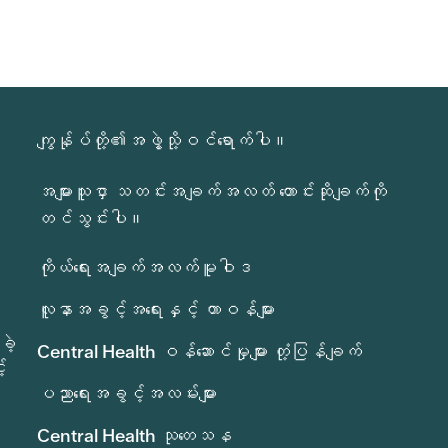
ကျွန်ုပ်တို့၏အဖွဲ့သို့ဝင်ရောက်ပါ။
အများသူငှာ သတင်းအချက်အလတ် တောင်းဆိုချက်ကို
တင်သွင်းပါ။
ကိုယ်ရေးအချက်အလက်မူဝါဒ
လူနာအခွင့်အရေးနှင့် တာဝန်များ
ခဲ့
Central Health ဝန်ဆောင်မှုများ တုံ့ပြန်ချက်
်
ပညာရေးအခွင့်အလမ်းများ
Central Health သုတေသန