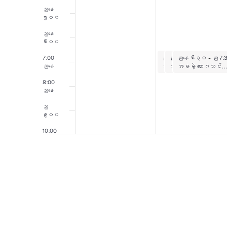
ညနေ
၅း၀၀
ညနေ
၆း၀၀
ဧပြီလ ၆ ရက်၊ ၂၀၂၆
ဧပြီလ ၆ ရက်၊ ၂
ဧပြီလ ၆ ရက်၊
7:00
ညနေ ၆း၃၀
ညနေ ၆း၃၀
ညနေ ၆း၃၀
-
ည 7:30 နာရ
-
ည 7:30 
-
ည 7:
အခမဲ့ Zumba သင်တန်းများ
အခမဲ့ ယောဂသင်တန်းမ
အခမဲ့ Zumba သင်တန်
ညနေ
8:00
ညနေ
ည
၉း၀၀
10:00
ညနေ
11:00
ညနေ
မနက်
၁၂း၀၀