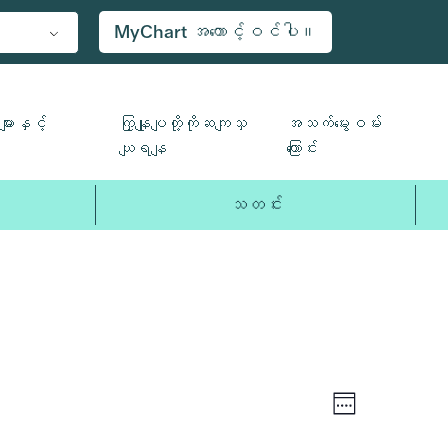
MyChart အကောင့်ဝင်ပါ။
သောကြာ၊
စနေ၊
ျားနှင့်
ကြှနျုပျတို့ကိုဆကျသှ
အသက်မွေးဝမ်း
ဧပြီ
ဧပြီ
ယျရနျ
ကြောင်း
၁၀၊
၁၁၊
၂၀၂၆
၂၀၂၆
သတင်း
ပွဲ
Views
အေး
Views
လေ