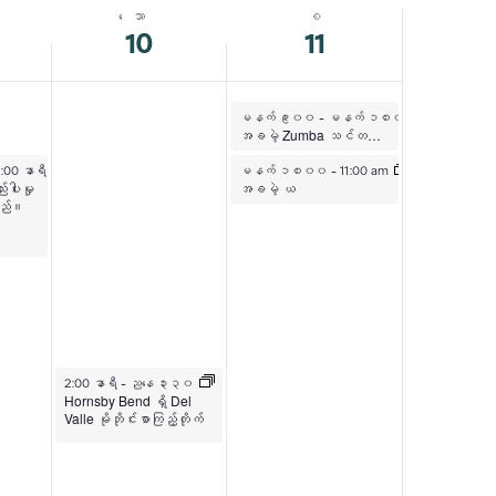
Navigat
Navigatio
ေသာ
စ
10
11
ဧပြီ ၁၁၊ ၂၀၂၆
မနက် ၉း၀၀
-
မနက် ၁၀း၀၀
အခမဲ့ Zumba သင်တန်းများ
၂၀၂၆
ဧပြီ ၁၁၊ ၂၀၂၆
2:00 နာရီ
မနက် ၁၀း၀၀
-
11:00 am
းပါးမှု
အခမဲ့ ယ
ည်။
ဧပြီ ၁၀၊ ၂၀၂၆
2:00 နာရီ
-
ညနေ ၃း၃၀
Hornsby Bend ရှိ Del
Valle မိုဘိုင်းစာကြည့်တိုက်