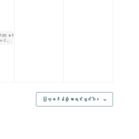
၂၀၂၆
၊ ၂၀၂၆
0 နာရီ
7:30 နာရီ
အခမဲ့ Zumba သင်တန်းများ
ပြက္ခဒိန်သို့ စာရင်းသွင်းပါ။