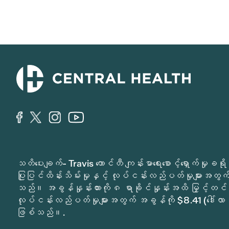
သတိပေးချက်- Travis ကောင်တီ ကျန်းမာရေးစောင့်ရှောက်မှ
ပြုပြင်ထိန်းသိမ်းမှုနှင့် လုပ်ငန်းလည်ပတ်မှုများအတွက် 
သည်။ အခွန်နှုန်းထားကို ၈ ရာခိုင်နှုန်းအထိ မြှင့်တင်
လုပ်ငန်းလည်ပတ်မှုများအတွက် အခွန်ကို $8.41 (ဒေါ်လာ 
ဖြစ်သည်။.