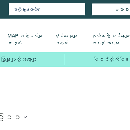
ဗမာစာ
ဧပြီလ
ဗုဒ္ဓဟူး၊
ကြာသပတေး၊
MAP အဖွဲ့ဝင်များ
ပံ့ပိုးပေးသူများ
ဘုတ်အဖွဲ့ မန်နေဂျာမ
၇
ဧပြီလ
ဧပြီလ
အတွက်
အတွက်
အစည်းအဝေးများ
ရက်၊
၈
၉
၂၀၂၆
ရက်၊
ရက်၊
ကြှနျုပျတို့အကွောငျး
ပါဝင်လိုက်ပါ။
၂၀၂၆
၂၀၂၆
ြီ ၁၁