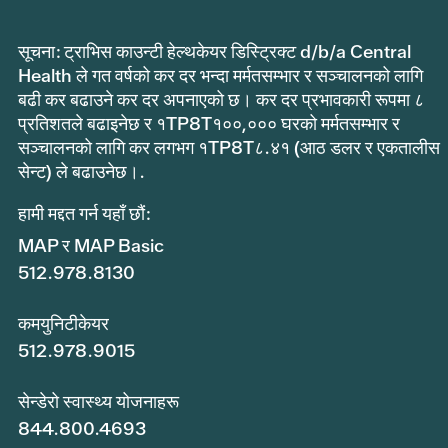
सूचना: ट्राभिस काउन्टी हेल्थकेयर डिस्ट्रिक्ट d/b/a Central
Health ले गत वर्षको कर दर भन्दा मर्मतसम्भार र सञ्चालनको लागि
बढी कर बढाउने कर दर अपनाएको छ। कर दर प्रभावकारी रूपमा ८
प्रतिशतले बढाइनेछ र १TP8T१००,००० घरको मर्मतसम्भार र
सञ्चालनको लागि कर लगभग १TP8T८.४१ (आठ डलर र एकतालीस
सेन्ट) ले बढाउनेछ।.
हामी मद्दत गर्न यहाँ छौं:
MAP र MAP Basic
512.978.8130
कमयुनिटीकेयर
512.978.9015
सेन्डेरो स्वास्थ्य योजनाहरू
844.800.4693