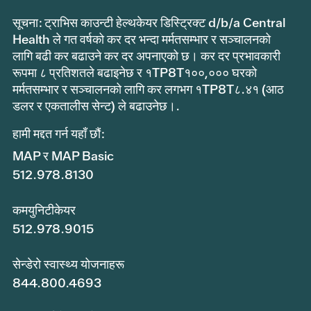
सूचना: ट्राभिस काउन्टी हेल्थकेयर डिस्ट्रिक्ट d/b/a Central
Health ले गत वर्षको कर दर भन्दा मर्मतसम्भार र सञ्चालनको
लागि बढी कर बढाउने कर दर अपनाएको छ। कर दर प्रभावकारी
रूपमा ८ प्रतिशतले बढाइनेछ र १TP8T१००,००० घरको
मर्मतसम्भार र सञ्चालनको लागि कर लगभग १TP8T८.४१ (आठ
डलर र एकतालीस सेन्ट) ले बढाउनेछ।.
हामी मद्दत गर्न यहाँ छौं:
MAP र MAP Basic
512.978.8130
कमयुनिटीकेयर
512.978.9015
सेन्डेरो स्वास्थ्य योजनाहरू
844.800.4693