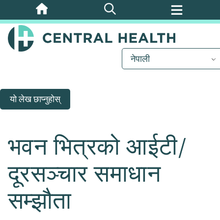
मुख्य
सामग्रीमा
जानुहोस्
नेपाली
यो लेख छाप्नुहोस्
भवन भित्रको आईटी/
दूरसञ्चार समाधान
सम्झौता