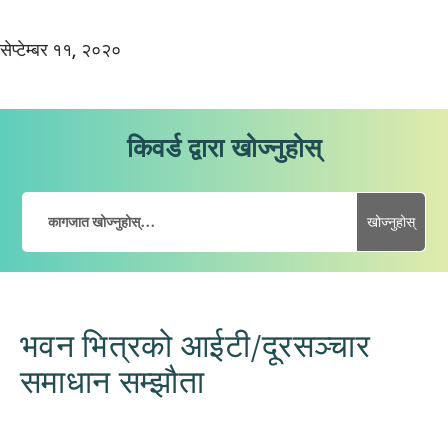
सेप्टेम्बर ११, २०२०
किवर्ड द्वारा खोज्नुहोस्
खोज्नुहोस्
भवन भित्रको आईटी/दूरसञ्चार
समाधान सम्झौता