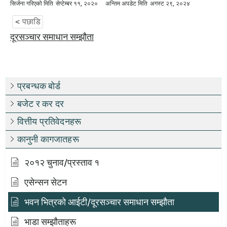
सिर्जना गरिएको मिति
सेप्टेम्बर ११, २०२०
अन्तिम अपडेट मिति
अगस्ट २९, २०२४
< पछाडि
दूरसञ्चार समाधान सम्झौता
प्रबन्धक बोर्ड
बजेट र कर दर
वित्तीय प्रतिवेदनहरू
कानुनी कागजातहरू
२०१२ चुनाव/प्रस्ताव १
एसेन्सन सेटन
भवन भित्रको आईटी/दूरसञ्चार समाधान सम्झौता
भाडा सम्झौताहरू