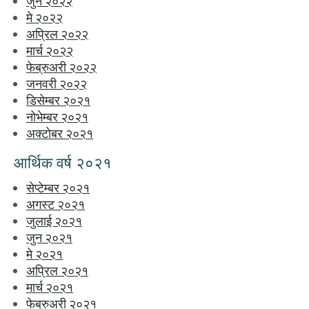
जुन २०२२
मे २०२२
अप्रिल २०२२
मार्च २०२२
फेब्रुअरी २०२२
जनवरी २०२२
डिसेम्बर २०२१
नोभेम्बर २०२१
अक्टोबर २०२१
आर्थिक वर्ष २०२१
सेप्टेम्बर २०२१
अगस्ट २०२१
जुलाई २०२१
जुन २०२१
मे २०२१
अप्रिल २०२१
मार्च २०२१
फेब्रुअरी २०२१