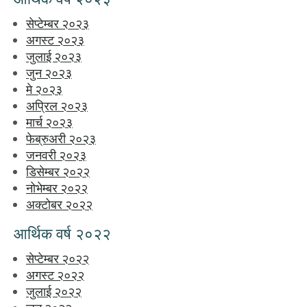
सेप्टेम्बर २०२३
अगस्ट २०२३
जुलाई २०२३
जुन २०२३
मे २०२३
अप्रिल २०२३
मार्च २०२३
फेब्रुअरी २०२३
जनवरी २०२३
डिसेम्बर २०२२
नोभेम्बर २०२२
अक्टोबर २०२२
आर्थिक वर्ष २०२२
सेप्टेम्बर २०२२
अगस्ट २०२२
जुलाई २०२२