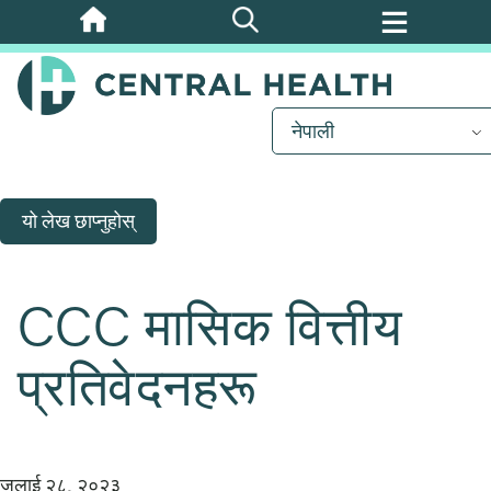
मुख्य
सामग्रीमा
जानुहोस्
नेपाली
यो लेख छाप्नुहोस्
CCC मासिक वित्तीय
प्रतिवेदनहरू
जुलाई २८, २०२३