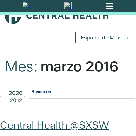
Ir
al
contenido
principal
Español de México
Mes:
marzo 2016
2026
2025
2024
2023
202
2012
2011
Central Health @SXSW