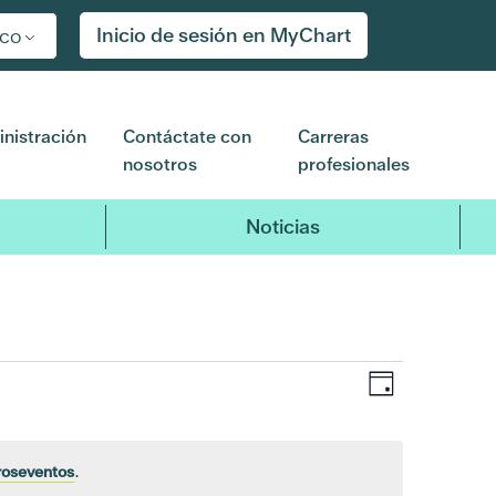
Inicio de sesión en MyChart
ico
nistración
Contáctate con
Carreras
nosotros
profesionales
Noticias
Navegaci
Navega
Día
de
de
vistas
de
roseventos
.