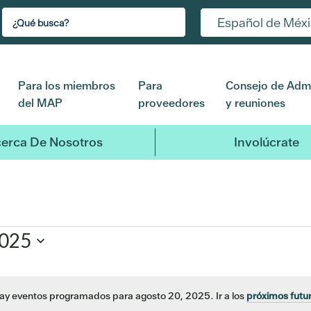
Español de Méx
Para los miembros
Para
Consejo de Admi
del MAP
proveedores
y reuniones
erca De Nosotros
Involúcrate
2025
ay eventos programados para agosto 20, 2025. Ir a los
próximos futu
Aviso