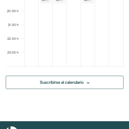
20.00 h
21.00 h
22.00 h
23:00 h
la
na
Suscribirse al calendario