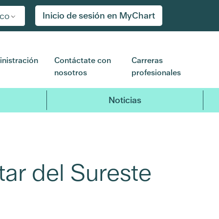
Inicio de sesión en MyChart
ico
nistración
Contáctate con
Carreras
nosotros
profesionales
Noticias
tar del Sureste