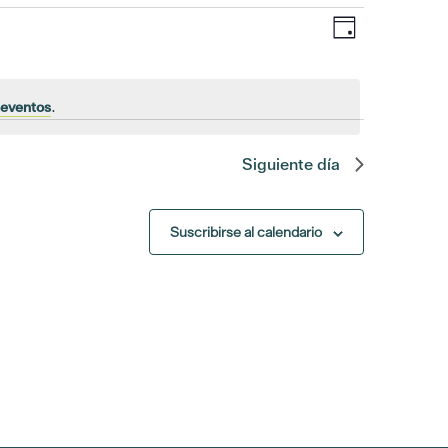
Navegaci
Navega
Día
de
de
vistas
de
seventos
.
vistas
Evento
Siguiente día
Suscribirse al calendario