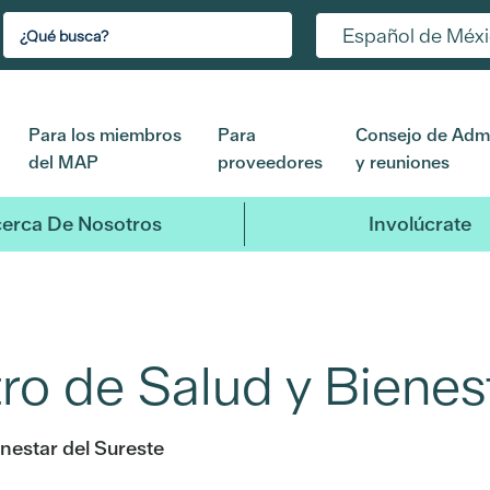
Español de Méx
Para los miembros
Para
Consejo de Admi
del MAP
proveedores
y reuniones
erca De Nosotros
Involúcrate
ro de Salud y Bienes
nestar del Sureste