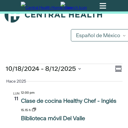
Ir
al
contenido
principal
Español de México
Eventos
Na
10/18/2024
 - 
8/12/2025
Na
Resu
de
Seleccione
Hace 2025
de
la
vis
fecha.
de
12:00 pm
LUN
vis
11
Clase de cocina Healthy Chef - Inglés
Ev
15.15 h
Biblioteca móvil Del Valle