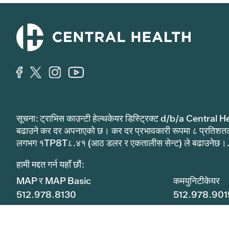
सूचना: ट्राभिस काउन्टी हेल्थकेयर डिस्ट्रिक्ट d/b/a Central He
बढाउने कर दर अपनाएको छ। कर दर प्रभावकारी रूपमा ८ प्रतिशत
लगभग १TP8T८.४१ (आठ डलर र एकतालीस सेन्ट) ले बढाउनेछ।
हामी मद्दत गर्न यहाँ छौं:
MAP र MAP Basic
कमयुनिटीकेयर
512.978.8130
512.978.901
११११ पूर्वी सेजर चाभेज स्ट्रिट।