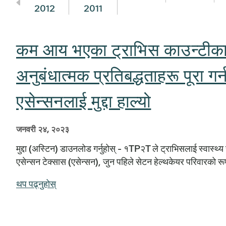
2012
2011
कम आय भएका ट्राभिस काउन्टीका बा
अनुबंधात्मक प्रतिबद्धताहरू पूर
एसेन्सनलाई मुद्दा हाल्यो
जनवरी २४, २०२३
मुद्दा (अस्टिन) डाउनलोड गर्नुहोस् - १TP२T ले ट्राभिसलाई स्वास्थ्य
एसेन्सन टेक्सास (एसेन्सन), जुन पहिले सेटन हेल्थकेयर परिवारको रूपमा च
थप पढ्नुहोस्