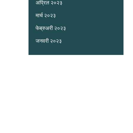
अप्रिल २०२३
मार्च २०२३
फेब्रुअरी २०२३
जनवरी २०२३