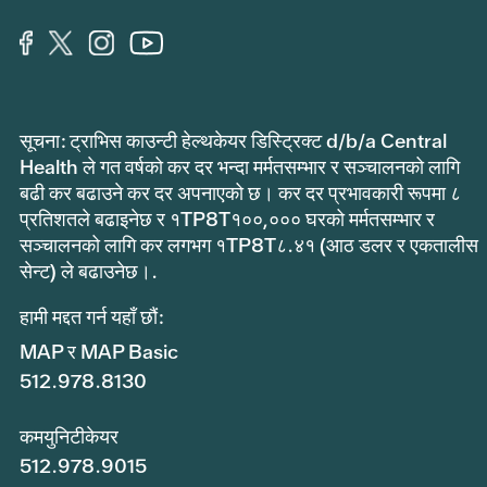
सूचना: ट्राभिस काउन्टी हेल्थकेयर डिस्ट्रिक्ट d/b/a Central
Health ले गत वर्षको कर दर भन्दा मर्मतसम्भार र सञ्चालनको लागि
बढी कर बढाउने कर दर अपनाएको छ। कर दर प्रभावकारी रूपमा ८
प्रतिशतले बढाइनेछ र १TP8T१००,००० घरको मर्मतसम्भार र
सञ्चालनको लागि कर लगभग १TP8T८.४१ (आठ डलर र एकतालीस
सेन्ट) ले बढाउनेछ।.
हामी मद्दत गर्न यहाँ छौं:
MAP र MAP Basic
512.978.8130
कमयुनिटीकेयर
512.978.9015