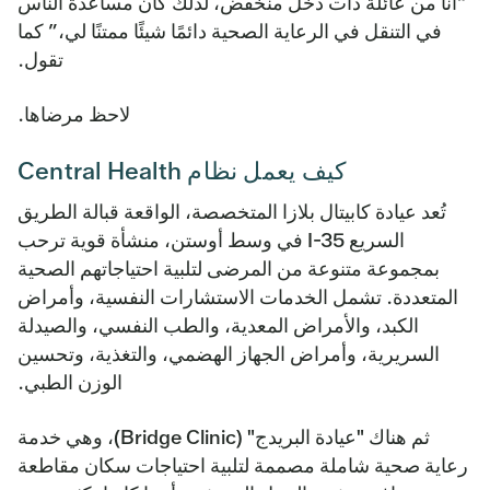
“أنا من عائلة ذات دخل منخفض، لذلك كان مساعدة الناس
في التنقل في الرعاية الصحية دائمًا شيئًا ممتنًا لي،” كما
تقول.
لاحظ مرضاها.
كيف يعمل نظام Central Health
تُعد عيادة كابيتال بلازا المتخصصة، الواقعة قبالة الطريق
السريع I-35 في وسط أوستن، منشأة قوية ترحب
بمجموعة متنوعة من المرضى لتلبية احتياجاتهم الصحية
المتعددة. تشمل الخدمات الاستشارات النفسية، وأمراض
الكبد، والأمراض المعدية، والطب النفسي، والصيدلة
السريرية، وأمراض الجهاز الهضمي، والتغذية، وتحسين
الوزن الطبي.
ثم هناك "عيادة البريدج" (Bridge Clinic)، وهي خدمة
رعاية صحية شاملة مصممة لتلبية احتياجات سكان مقاطعة