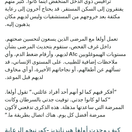
ترافيس ذوي الدخل المنخفض أينما كانوا. كثير منهم
يفتقرون إلى السكن المستقر. قد يحتاج آخرون إلى رعاية
مكثفة بعد خروجهم من المستشفيات وليس لديهم مكان
يذهبون إليه.
تعمل أولغا مع المرضى الذين يسعون لتحسين صحتهم.
داخل غرف الفحص، ستقوم بتحديث المرضى بشأن
مستويات الهيموغلوبين A1c لديهم، وأرقام ضغط الدم، وأي
ملاحظات إضافية للطبيب. على المستوى الإنساني، قد
تسألهم عن أطفالهم، أو نجاحاتهم الأخيرة، أو أي مخاوف
لديهم قبل الموعد.
“أفكر فيهم كما لو أنهم أحد أفراد عائلتي،” تقول أولغا.
“كما لو كانوا جدتي. توفيت جدتي بالسرطان وكانت
الممرضة التي ساعدتها مذهلة. هذه الذكرى تدفعني لأكون
ممرضة أفضل كل يوم. هناك اتصال بطريقة ما.”
كيف وجدت أولغا هيرنانديز-كورنيخو الرعاية