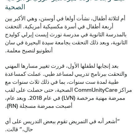
الصحية
أم لثلاثة أطفال، نشأت أولغا في أوستن، وهي الأكبر بين
أربعة أطفال في أسرة مكسيكية أمريكية. التحقت
بالمدرسة الثانوية في مدرسة نورث إيست إيرلي كوليدج
الثانوية، وبعد ذلك التحقت بجامعة سيدة البحيرة في سان
أنطونيو لتصبح معلمة.
بعد إنجابها لطفلها الأول، قررت تغيير مسارها المهني
والتحقت ببرنامج تدريبي لمساعد طبي. عملت كمساعدة
طبية لمدة ست سنوات، بما في ذلك ثلاث سنوات مع
مراكز CommUnityCare الصحية، حتى حصلت على لقب
ممرضة مهنية مرخصة (LVN) في عام 2018. وبعد عام،
أصبحت ممرضة مسجلة (RN).
“أشعر أنه في التمريض تقوم ببعض التدريس على أي
حال،” قالت.