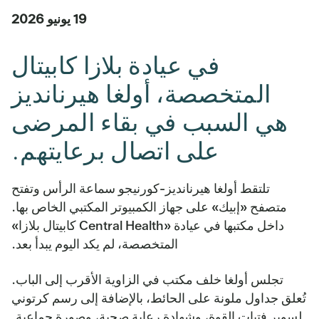
19 يونيو 2026
في عيادة بلازا كابيتال
المتخصصة، أولغا هيرنانديز
هي السبب في بقاء المرضى
على اتصال برعايتهم.
تلتقط أولغا هيرنانديز-كورنيجو سماعة الرأس وتفتح
متصفح «إبيك» على جهاز الكمبيوتر المكتبي الخاص بها.
داخل مكتبها في عيادة «Central Health كابيتال بلازا»
المتخصصة، لم يكد اليوم يبدأ بعد.
تجلس أولغا خلف مكتب في الزاوية الأقرب إلى الباب.
تُعلق جداول ملونة على الحائط، بالإضافة إلى رسم كرتوني
لسوبر فتيات القوة، وشهادة رعاية صحية، وصورة جماعية.