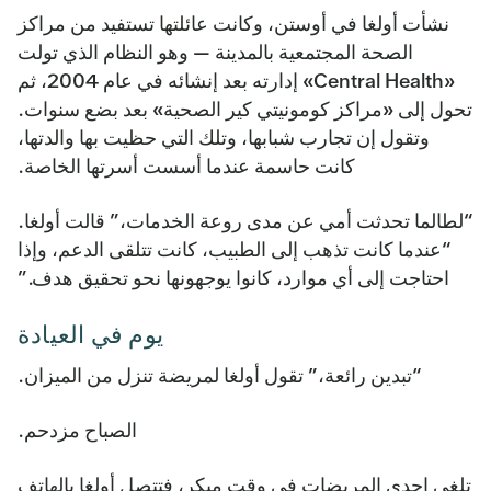
نشأت أولغا في أوستن، وكانت عائلتها تستفيد من مراكز
الصحة المجتمعية بالمدينة — وهو النظام الذي تولت
«Central Health» إدارته بعد إنشائه في عام 2004، ثم
تحول إلى «مراكز كومونيتي كير الصحية» بعد بضع سنوات.
وتقول إن تجارب شبابها، وتلك التي حظيت بها والدتها،
كانت حاسمة عندما أسست أسرتها الخاصة.
“لطالما تحدثت أمي عن مدى روعة الخدمات،” قالت أولغا.
“عندما كانت تذهب إلى الطبيب، كانت تتلقى الدعم، وإذا
احتاجت إلى أي موارد، كانوا يوجهونها نحو تحقيق هدف.”
يوم في العيادة
“تبدين رائعة،” تقول أولغا لمريضة تنزل من الميزان.
الصباح مزدحم.
تلغي إحدى المريضات في وقت مبكر، فتتصل أولغا بالهاتف