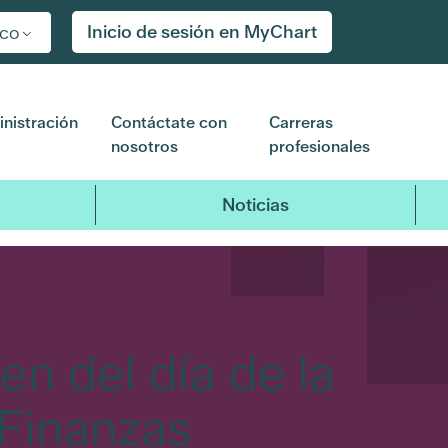
Inicio de sesión en MyChart
ico
nistración
Contáctate con
Carreras
nosotros
profesionales
Noticias
n del día de la
 Finanzas