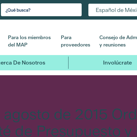
Español de Méx
Para los miembros
Para
Consejo de Admi
del MAP
proveedores
y reuniones
erca De Nosotros
Involúcrate
 agosto de 2015 Orde
té de Presupuesto y