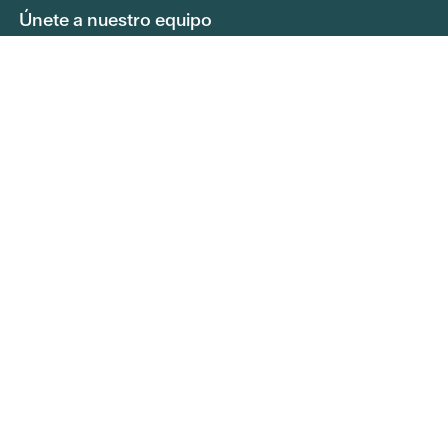
Únete a nuestro equipo
Presentar una solicitud de información
pública
Política de privacidad
Derechos y responsabilidades del paciente
,
Central Health Servicios Comentarios
Oportunidades educativas
Central Health Investigación
Tablón de anuncios del Consejo de
Administración