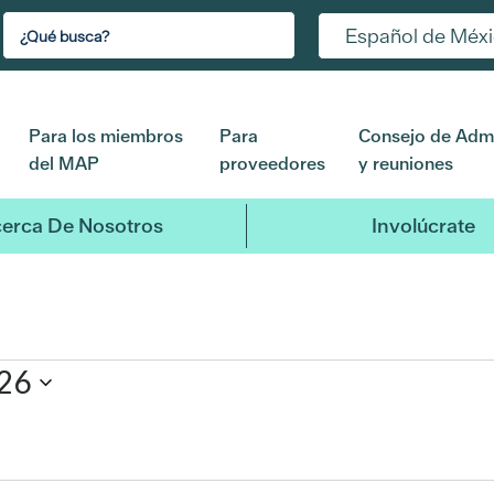
Español de Méx
Para los miembros
Para
Consejo de Admi
del MAP
proveedores
y reuniones
erca De Nosotros
Involúcrate
026