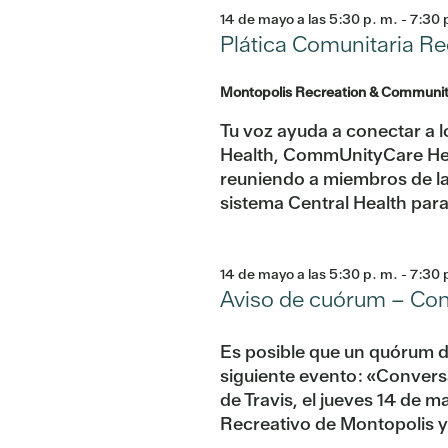
14 de mayo a las 5:30 p. m.
-
7:30
Plática Comunitaria Re
Montopolis Recreation & Communi
Tu voz ayuda a conectar a l
Health, CommUnityCare Hea
reuniendo a miembros de la 
sistema Central Health par
14 de mayo a las 5:30 p. m.
-
7:30
Aviso de cuórum – Conv
Es posible que un quórum de
siguiente evento: «Convers
de Travis, el jueves 14 de m
Recreativo de Montopolis y