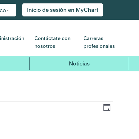
Inicio de sesión en MyChart
ico
nistración
Contáctate con
Carreras
nosotros
profesionales
Noticias
Navegaci
Navega
Día
de
de
vistas
de