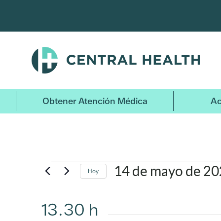
Ir
al
contenido
principal
Eventos
Obtener Atención Médica
Ac
por
mayo
14 de mayo de 2
Hoy
14,
Seleccionar
fecha.
13.30 h
2026