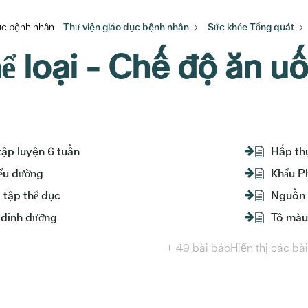
dục bệnh nhân
Thư viện giáo dục bệnh nhân
Sức khỏe Tổng quát
ể loại - Chế độ ăn u
tập luyện 6 tuần
Hấp th
iểu đường
Khẩu P
a tập thể dục
Nguồn p
 dinh dưỡng
Tô màu
+ 49 bài báo
Hiển thị các bài