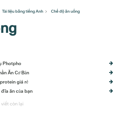
Tài liệu bằng tiếng Anh
Chế độ ăn uống
ống
ụ Photpho
hần Ăn Cơ Bản
rotein giá rẻ
 đĩa ăn của bạn
 viết còn lại