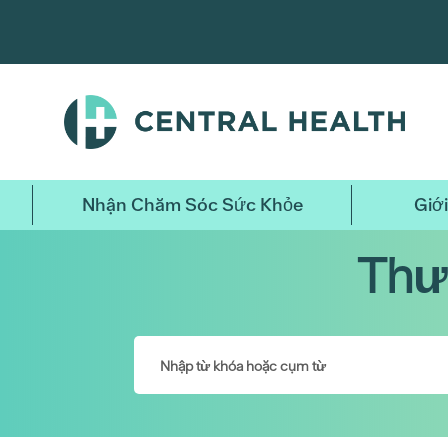
Bỏ
qua
nội
dung
chính
Nhận Chăm Sóc Sức Khỏe
Giới
Thư