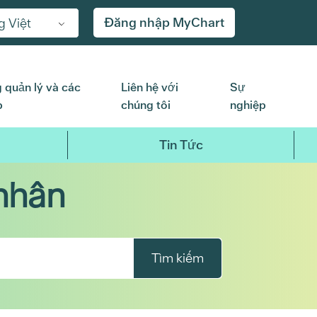
Đăng nhập MyChart
g Việt
 quản lý và các
Liên hệ với
Sự
p
chúng tôi
nghiệp
Tin Tức
nhân
Tìm kiếm