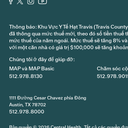
Thông báo: Khu Vực Y Tế Hạt Travis (Travis County
đã thông qua mức thuế mới, theo đó số tiền thuế t
mức thuế của năm ngoái. Mức thuế sẽ tăng 8% và s
với một căn nhà có giá trị $100,000 sẽ tăng khoả
Chúng tôi ở đây để giúp đỡ:
MAP và MAP Basic
Chăm sóc c
512.978.8130
512.978.901
1111 Đường Cesar Chavez phía Đông
Austin, TX 78702
512.978.8000
Bản quyền © 2026 Central Health. Tất cả các quyền đư