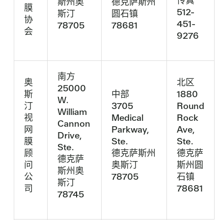
传真
斯州奥
德克萨斯州
膜
512-
斯汀
圆石镇
协
451-
78705
78681
会
9276
南方
奥
北区
25000
斯
中部
1880
W.
汀
3705
Round
William
视
Medical
Rock
Cannon
网
Parkway,
Ave,
Drive,
膜
Ste.
Ste.
Ste.
顾
德克萨斯州
德克萨
德克萨
问
奥斯汀
斯州圆
斯州奥
公
78705
石镇
斯汀
司
78681
78745