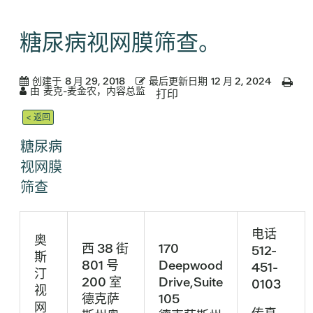
糖尿病视网膜筛查。
创建于
8 月 29, 2018
最后更新日期
12 月 2, 2024
由
麦克-麦金农，内容总监
打印
< 返回
糖尿病
视网膜
筛查
电话
奥
西 38 街
170
512-
斯
801 号
Deepwood
451-
汀
200 室
Drive,Suite
0103
视
德克萨
105
网