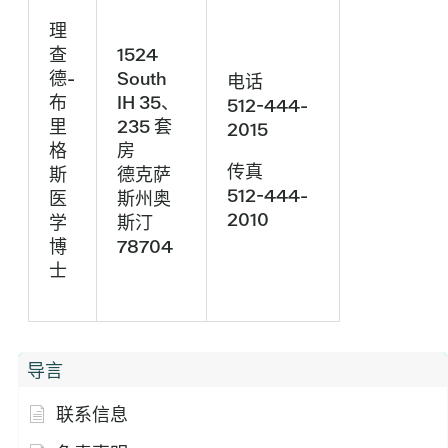
理
查
1524
德-
South
电话
布
IH 35、
512-444-
里
235 套
2015
格
房
传真
斯
德克萨
512-444-
医
斯州奥
2010
学
斯汀
博
78704
士
导言
联系信息