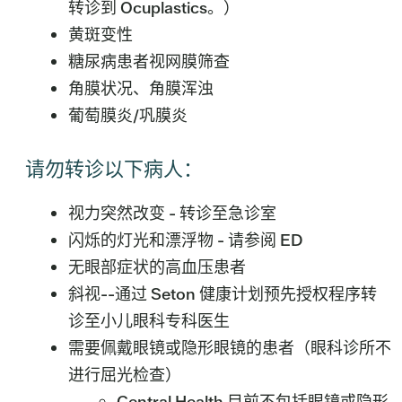
转诊到 Ocuplastics。）
黄斑变性
糖尿病患者视网膜筛查
角膜状况、角膜浑浊
葡萄膜炎/巩膜炎
请勿转诊以下病人：
视力突然改变 - 转诊至急诊室
闪烁的灯光和漂浮物 - 请参阅 ED
无眼部症状的高血压患者
斜视--通过 Seton 健康计划预先授权程序转
诊至小儿眼科专科医生
需要佩戴眼镜或隐形眼镜的患者（眼科诊所不
进行屈光检查）
Central Health 目前不包括眼镜或隐形