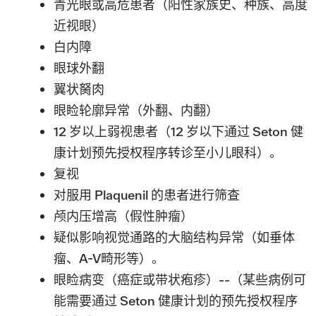
青光眼或高危患者（阳性家族史、种族、高度
近视眼）
白内障
眼球外翻
翼状胬肉
眼睑轮廓异常（外翻、内翻）
12 岁以上弱视患者（12 岁以下通过 Seton 健
康计划预先授权程序转诊至小儿眼科）。
复视
对服用 Plaquenil 的患者进行筛查
颅内压增高（假性肿瘤）
疑似影响视觉通路的大脑结构异常（如垂体
瘤、A-V畸形等）。
眼睑病变（癌症或带状疱疹）--（某些病例可
能需要通过 Seton 健康计划的预先授权程序