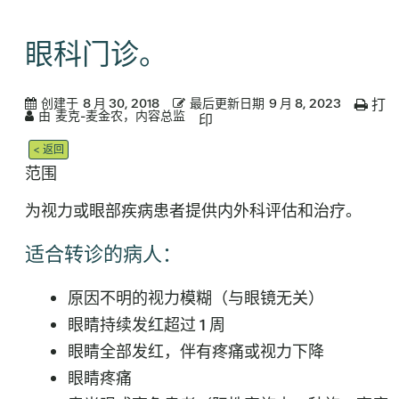
眼科门诊。
创建于
8 月 30, 2018
最后更新日期
9 月 8, 2023
打
由
麦克-麦金农，内容总监
印
< 返回
范围
为视力或眼部疾病患者提供内外科评估和治疗。
适合转诊的病人：
原因不明的视力模糊（与眼镜无关）
眼睛持续发红超过 1 周
眼睛全部发红，伴有疼痛或视力下降
眼睛疼痛