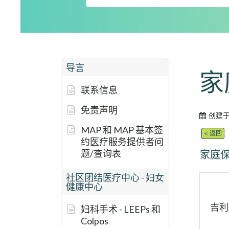
导言
家
联系信息
免责声明
创建
MAP 和 MAP 基本签
< 返回
约医疗服务提供者问
题/查询表
家庭
社区团结医疗中心 - 妇女
健康中心
吉利
妇科手术 - LEEPs 和
Colpos