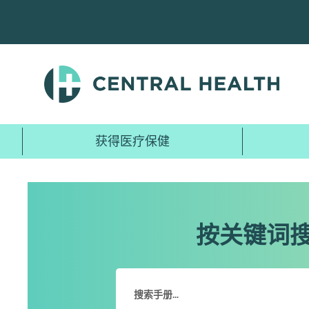
跳
至
主
要
内
容
获得医疗保健
按关键词搜