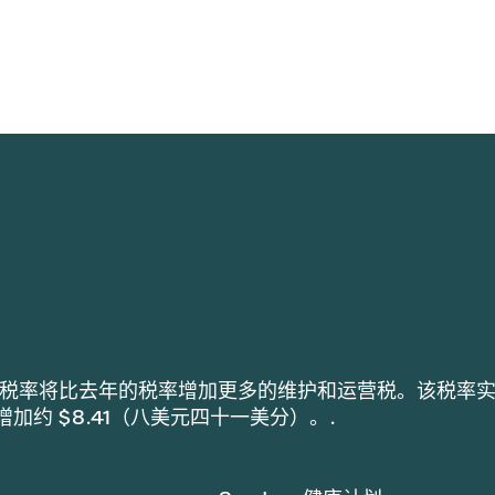
h 采用的税率将比去年的税率增加更多的维护和运营税。该税率
税增加约 $8.41（八美元四十一美分）。.