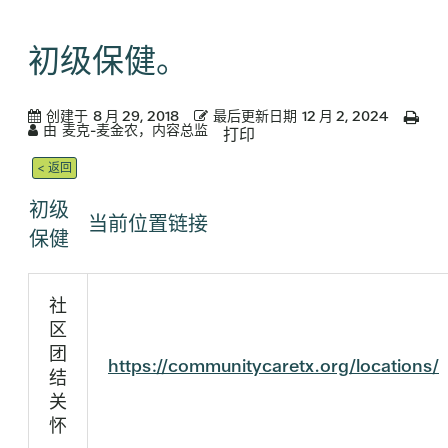
初级保健。
创建于
8 月 29, 2018
最后更新日期
12 月 2, 2024
由
麦克-麦金农，内容总监
打印
< 返回
初级
当前位置链接
保健
社
区
团
https://communitycaretx.org/locations/
结
关
怀