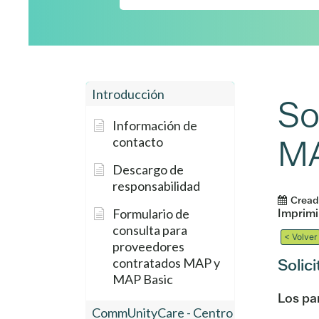
Introducción
So
Información de
MA
contacto
Descargo de
responsabilidad
Cread
Formulario de
Imprimi
consulta para
< Volver
proveedores
contratados MAP y
Solic
MAP Basic
Los pa
CommUnityCare - Centro