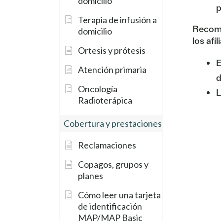
domicilio
p
Terapia de infusión a
Recome
domicilio
los afi
Ortesis y prótesis
E
Atención primaria
d
Oncología
L
Radioterápica
Cobertura y prestaciones
Reclamaciones
Copagos, grupos y
planes
Cómo leer una tarjeta
de identificación
MAP/MAP Basic