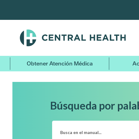
Ir
al
contenido
principal
Obtener Atención Médica
Ac
Búsqueda por pala