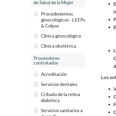
de Salud de la Mujer
E
I
Procedimientos
P
ginecológicos - LEEPs
& Colpos
E
Clínica ginecológica
Clínica obstétrica
L
Proveedores
C
contratados
d
Acreditación
Los so
Servicios dentales
V
Cribado de la retina
C
diabética
F
Servicios sanitarios a
C