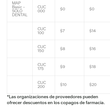
MAP
Basic -
CUC
$0
$0
SÓLO
000
DENTAL
CUC
$7
$14
100
CUC
$8
$16
150
CUC
$9
$18
175
CUC
$10
$20
200
*Las organizaciones de proveedores pueden
ofrecer descuentos en los copagos de farmacia.