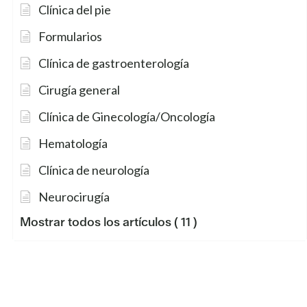
Clínica del pie
ID de grupo
Otorrinolaringólogo (ORL)
Formularios
Clínica de gastroenterología
MAP 000 53210000
$0
Cirugía general
MAP 100 53210000
$10
Clínica de Ginecología/Oncología
MAP Basic 000 53230000
$0
Hematología
Clínica de neurología
MAP Basic 100 53230000
$15
Neurocirugía
MAP Basic 150 53230000
$25
Mostrar todos los artículos
( 11 )
MAP Basic 175 53230000
$45
MAP Basic 200 53230000
$55