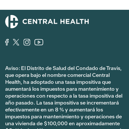
MAP Basic Sólo dental
No cubierto
53220000
ID de grupo
Endocrinología
MAP 000 53210000
$0
MAP 100 53210000
$10
MAP Basic 000 53230000
$0
Aviso: El Distrito de Salud del Condado de Travis,
que opera bajo el nombre comercial Central
MAP Basic 100 53230000
$15
Health, ha adoptado una tasa impositiva que
aumentará los impuestos para mantenimiento y
MAP Basic 150 53230000
$25
operaciones con respecto a la tasa impositiva del
año pasado. La tasa impositiva se incrementará
MAP Basic 175 53230000
$45
efectivamente en un 8 % y aumentará los
impuestos para mantenimiento y operaciones de
MAP Basic 200 53230000
$55
una vivienda de $100,000 en aproximadamente