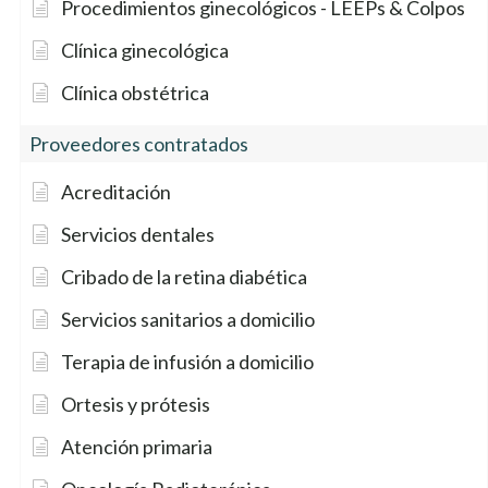
Procedimientos ginecológicos - LEEPs & Colpos
MAP 100 53210000
$10
Clínica ginecológica
MAP Basic 000 53230000
$0
Clínica obstétrica
MAP Basic 100 53230000
$15
Proveedores contratados
Acreditación
MAP Basic 150 53230000
$25
Servicios dentales
MAP Basic 175 53230000
$45
Cribado de la retina diabética
MAP Basic 200 53230000
$55
Servicios sanitarios a domicilio
MAP Basic Sólo dental
No cubierto
Terapia de infusión a domicilio
53220000
Ortesis y prótesis
ID de grupo
Visitas del Programa
Atención primaria
Puente (servicio prestado
por Central Health)