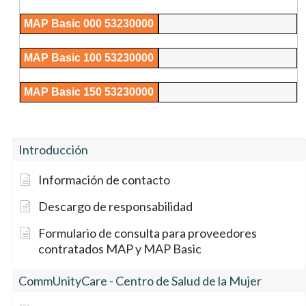
MAP Basic 000 53230000
MAP Basic 100 53230000
MAP Basic 150 53230000
MAP Basic 175 53230000
Introducción
MAP Basic 200 53230000
Información de contacto
MAP Basic Sólo dental
Descargo de responsabilidad
53220000
Formulario de consulta para proveedores
ID de grupo
Especialista en
contratados MAP y MAP Basic
alergia/asma
CommUnityCare - Centro de Salud de la Mujer
MAP 000 53210000
$0