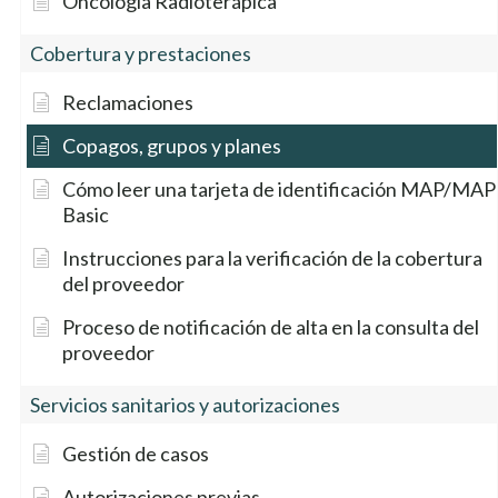
Oncología Radioterápica
MAP 000 53210000
$0
Cobertura y prestaciones
MAP 100 53210000
$10
Reclamaciones
Copagos, grupos y planes
MAP Basic 000 53230000
$0
Cómo leer una tarjeta de identificación MAP/MAP
MAP Basic 100 53230000
$10
Basic
Instrucciones para la verificación de la cobertura
MAP Basic 150 53230000
$15
del proveedor
MAP Basic 175 53230000
$25
Proceso de notificación de alta en la consulta del
proveedor
MAP Basic 200 53230000
$30
Servicios sanitarios y autorizaciones
MAP Basic Sólo dental
No cubierto
53220000
Gestión de casos
Autorizaciones previas