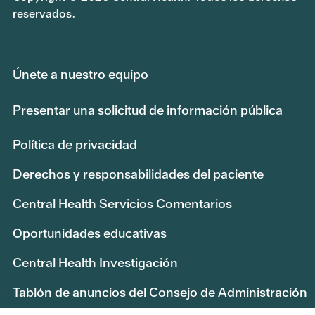
reservados.
MAP Basic Sólo dental
No cubierto
53220000
Únete a nuestro equipo
ID de grupo
Consulta ginecológica
(servicios
rutinarios/preventivos de
Presentar una solicitud de información pública
atención primaria)
Política de privacidad
MAP 000 53210000
$0
Derechos y responsabilidades del paciente
MAP 100 53210000
$10
Central Health Servicios Comentarios
MAP Basic 000 53230000
$0
Oportunidades educativas
MAP Basic 100 53230000
$10
Central Health Investigación
Tablón de anuncios del Consejo de Administración
MAP Basic 150 53230000
$15