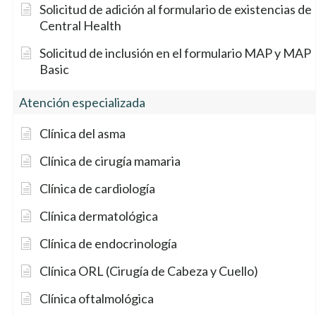
Solicitud de adición al formulario de existencias de
ID de grupo
Dermatología
Central Health
Solicitud de inclusión en el formulario MAP y MAP
MAP 000 53210000
$0
Basic
MAP 100 53210000
$10
Atención especializada
MAP Basic 000 53230000
$0
Clínica del asma
Clínica de cirugía mamaria
MAP Basic 100 53230000
$15
Clínica de cardiología
MAP Basic 150 53230000
$25
Clínica dermatológica
MAP Basic 175 53230000
$45
Clínica de endocrinología
MAP Basic 200 53230000
$55
Clínica ORL (Cirugía de Cabeza y Cuello)
Clínica oftalmológica
MAP Basic Sólo dental
No cubierto
53220000