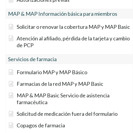
ID de grupo
Cardiología
MAP & MAP Información básica para miembros
MAP 000 53210000
$0
Solicitar o renovar la cobertura MAP y MAP Basic
MAP 100 53210000
$10
Atención al afiliado, pérdida de la tarjeta y cambio
de PCP
MAP Basic 000 53230000
$0
Servicios de farmacia
MAP Basic 100 53230000
$15
Formulario MAP y MAP Básico
MAP Basic 150 53230000
$25
Farmacias de la red MAP y MAP Basic
MAP Basic 175 53230000
$45
MAP & MAP Basic Servicio de asistencia
farmacéutica
MAP Basic 200 53230000
$55
Solicitud de medicación fuera del formulario
MAP Basic Sólo dental
No cubierto
Copagos de farmacia
53220000