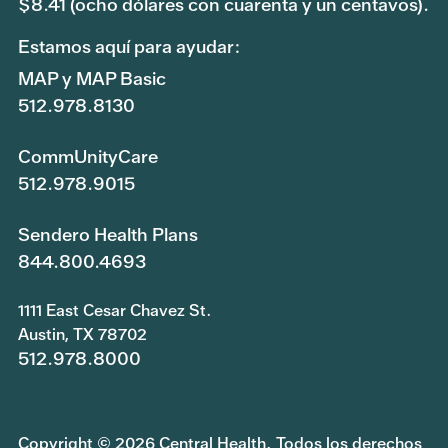
$8.41 (ocho dólares con cuarenta y un centavos).
MAP Basic Sólo dental
No cubierto
53220000
Estamos aquí para ayudar:
MAP y MAP Basic
ID de grupo
Gastroenterología
512.978.8130
MAP 000 53210000
$0
CommUnityCare
512.978.9015
MAP 100 53210000
$10
Sendero Health Plans
MAP Basic 000 53230000
$0
844.800.4693
MAP Basic 100 53230000
$15
1111 East Cesar Chavez St.
Austin, TX 78702
MAP Basic 150 53230000
$25
512.978.8000
MAP Basic 175 53230000
$45
Copyright © 2026 Central Health. Todos los derechos
MAP Basic 200 53230000
$55