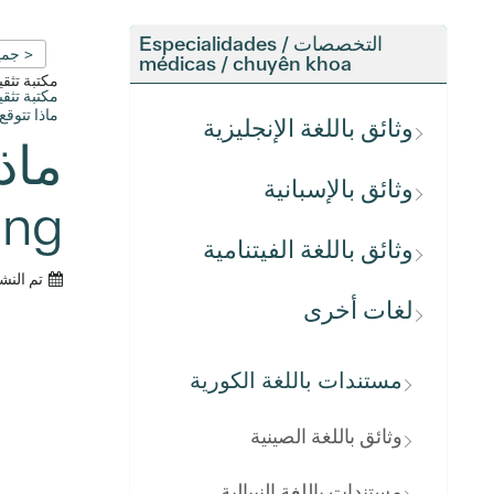
التخصصات / Especialidades
< جمي
médicas / chuyên khoa
مكتبة تث
مكتبة تث
ماذا تتوق
وثائق باللغة الإنجليزية
وثائق بالإسبانية
ng)
وثائق باللغة الفيتنامية
تم النش
لغات أخرى
مستندات باللغة الكورية
وثائق باللغة الصينية
مستندات باللغة النيبالية