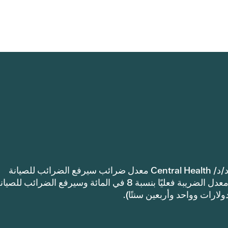
إشعار: اعتمدت مقاطعة ترافيس كاونتي للرعاية الصحية د/د/ Central Health معدل ضرائب سيرفع الضرائب للصيانة
والعمليات أكثر من معدل ضرائب العام الماضي. سيرتفع معدل الضريبة فعليًا بنسبة 8 في المائة وسيرفع الضرائب للصي