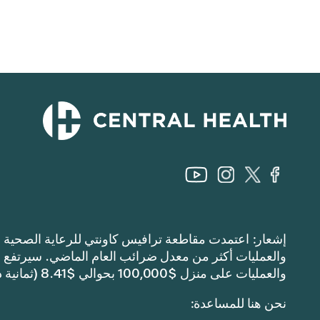
والعمليات على منزل $100,000 بحوالي $8.41 (ثمانية دولارات وواحد وأربعين سنتًا).
نحن هنا للمساعدة: