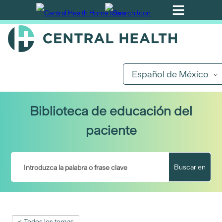
Ir
al
contenido
principal
Español de México
Biblioteca de educación del
paciente
Buscar en
< Todos los temas