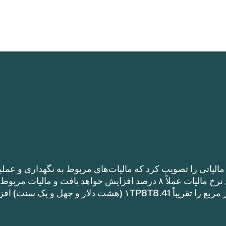
الیاتی را تصویب کرد که مالیات‌های مربوط به نگهداری و عملی
را نسبت به نرخ مالیات سال گذشته افزایش می‌دهد. این نرخ مالیات عملاً ۸ درصد افزایش خواهد یافت و مالیات مر
نگهداری و عملیات یک خانه با متراژ ۱TP8T100,000 متر مربع را تقریباً ۱TP8T8.41 (هشت دلار و چهل و ی