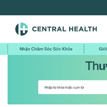
Bỏ
qua
nội
dung
chính
Nhận Chăm Sóc Sức Khỏe
Giới
Thư