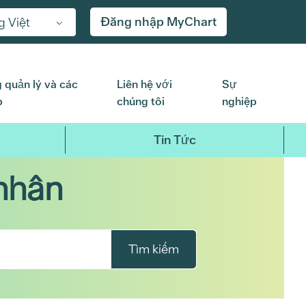
Đăng nhập MyChart
g Việt
 quản lý và các
Liên hệ với
Sự
p
chúng tôi
nghiệp
Tin Tức
nhân
Tìm kiếm