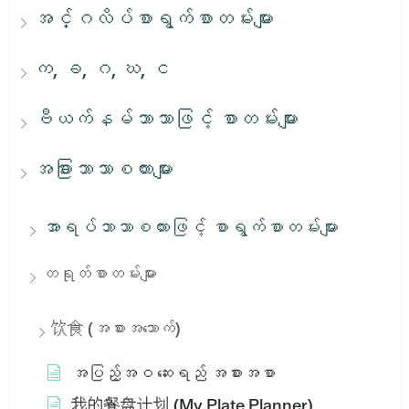
အင်္ဂလိပ်စာရွက်စာတမ်းများ
က, ခ, ဂ, ဃ, င
ဗီယက်နမ်ဘာသာဖြင့် စာတမ်းများ
အခြားဘာသာစကားများ
အာရပ်ဘာသာစကားဖြင့် စာရွက်စာတမ်းများ
တရုတ်စာတမ်းများ
饮食 (အစားအသောက်)
အပြည့်အဝ ဆေးရည် အစားအစာ
我的餐盘计划 (My Plate Planner)