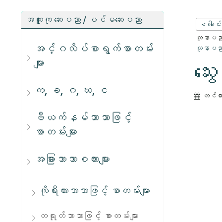
အထူးကု ဆေးပညာ / ပင်မဆေးပညာ
< ခေါင်
လူနာပညာရ
အင်္ဂလိပ်စာရွက်စာတမ်း
လူနာပညာရ
များ
သွေး​ 
က, ခ, ဂ, ဃ, င
တင်ထ
ဗီယက်နမ်ဘာသာဖြင့်
စာတမ်းများ
အခြားဘာသာစကားများ
ကိုရီးယားဘာသာဖြင့် စာတမ်းများ
တရုတ်ဘာသာဖြင့် စာတမ်းများ