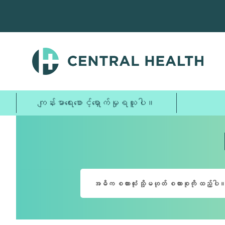
အဓိက
အကြောင်းအရာ
သို့
ကျော်သွား
ပါ။
ကျန်းမာရေးစောင့်ရှောက်မှုရယူပါ။