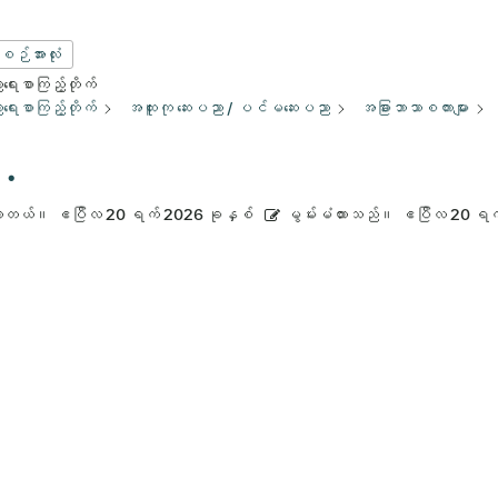
းစဉ်အားလုံး
ေးစာကြည့်တိုက်
ေးစာကြည့်တိုက်
အထူးကု ဆေးပညာ / ပင်မဆေးပညာ
အခြားဘာသာစကားများ
​.
ားတယ်။
ဧပြီလ 20 ရက် 2026 ခုနှစ်
မွမ်းမံထားသည်။
ဧပြီလ 20 ရက