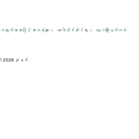
တရုတ်ဘာသာဖြင့် စာတမ်းများ
​ဆေး​ဝါ​ပိုင်း​ဆိုင်​ရာ
သွေးသကြားမှတ်တမ်း
် 2026 ခုနှစ်