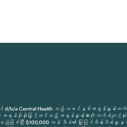
ုခရိုင် d/b/a Central Health သည် ယခင်နှစ်အခွန်နှုန်းထက်
အခွန်ပိုမိုမြှင့်တင်မည့် အခွန်နှုန်းထားကို လက်ခံကျင့်သုံး
မည်ဖြစ်ပြီး $100,000 တန် အိမ်၏ ပြုပြင်ထိန်းသိမ်းမှုနှင့