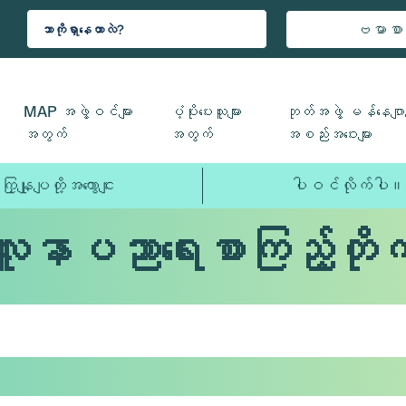
ဗမာစာ
MAP အဖွဲ့ဝင်များ
ပံ့ပိုးပေးသူများ
ဘုတ်အဖွဲ့ မန်နေဂျာမ
အတွက်
အတွက်
အစည်းအဝေးများ
ကြှနျုပျတို့အကွောငျး
ပါဝင်လိုက်ပါ။
လူနာပညာရေးစာကြည့်တိုက