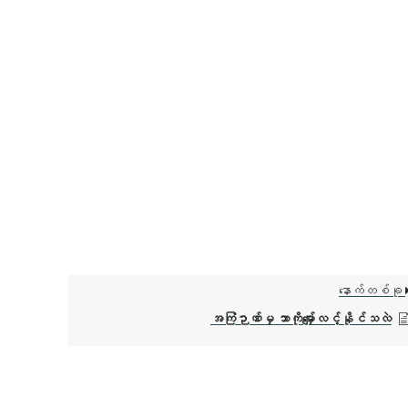
နောက်တစ်ခု
အကြံဉာဏ်မှ ဘာကိုမျှော်လင့်နိုင်သလဲ