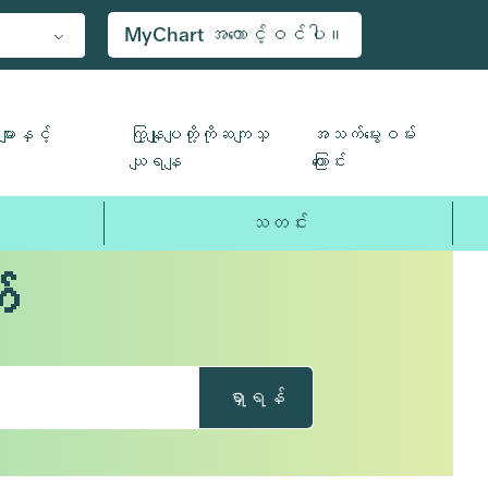
MyChart အကောင့်ဝင်ပါ။
ျားနှင့်
ကြှနျုပျတို့ကိုဆကျသှ
အသက်မွေးဝမ်း
ယျရနျ
ကြောင်း
သတင်း
်
ရှာရန်