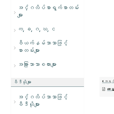
အင်္ဂလိပ်စာရွက်စာတမ်း
များ
က, ခ, ဂ, ဃ, င
ဗီယက်နမ်ဘာသာဖြင့်
စာတမ်းများ
အခြားဘာသာစကားများ
အရင
ဗီဒီယိုများ
ဆေးည
အင်္ဂလိပ်ဘာသာဖြင့်
ဗီဒီယိုများ