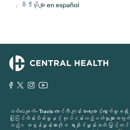
ဗီဒီယိုများ en español
သတိပေးချက်- Travis ကောင်တီ ကျန်းမာရေးစောင့်ရှောက်မှ
ပြုပြင်ထိန်းသိမ်းမှုနှင့် လုပ်ငန်းလည်ပတ်မှုများအတွက် 
သည်။ အခွန်နှုန်းထားကို ၈ ရာခိုင်နှုန်းအထိ မြှင့်တင်