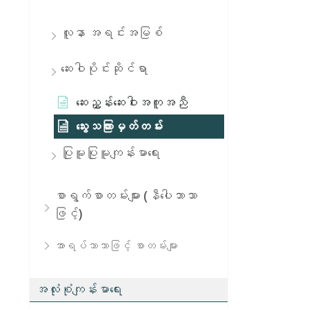
လူနာ အရင်းအမြစ်
​ဆေး​ဝါ​ပိုင်း​ဆိုင်​ရာ
ဆေးညွှန်းဆေးဝါးအကူအညီ
သွေးသကြားမှတ်တမ်း
ပြုမူပြုမူကျန်းမာရေး
စာရွက်စာတမ်းများ (နီပေါဘာသာ
ဖြင့်)
အာရပ်ဘာသာဖြင့် စာတမ်းများ
အလုံးစုံကျန်းမာရေး