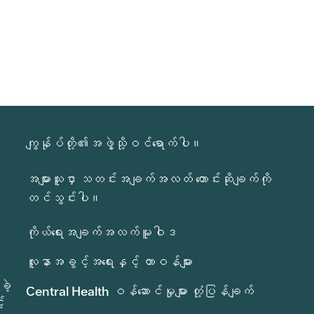
ကျွန်ုပ်တို့၏အဖွဲ့သို့ဝင်ရောက်ပါ။
အများသူငှာ သတင်းအချက်အလတ် တောင်းဆိုချက်ကို
တင်သွင်းပါ။
ကိုယ်ရေးအချက်အလက်မူဝါဒ
လူနာအခွင့်အရေးနှင့် တာဝန်များ
ခဲ့
Central Health ဝန်ဆောင်မှုများ တုံ့ပြန်ချက်
်