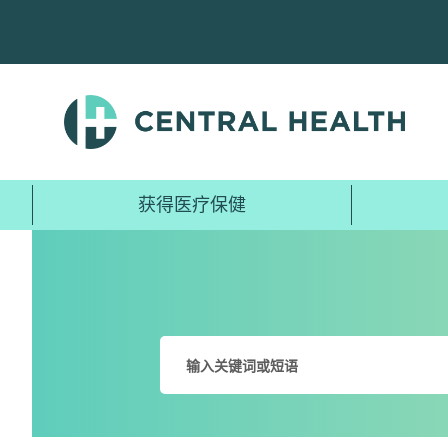
跳
至
主
要
内
容
获得医疗保健