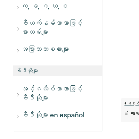
က, ခ, ဂ, ဃ, င
ဗီယက်နမ်ဘာသာဖြင့်
စာတမ်းများ
အခြားဘာသာစကားများ
ဗီဒီယိုများ
အင်္ဂလိပ်ဘာသာဖြင့်
ဗီဒီယိုများ
အရင
သွေး
ဗီဒီယိုများ en español