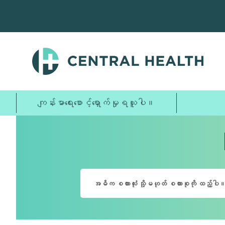
အဓိက
အကြောင်းအရာ
သို့
ကျော်သွား
ပါ။
ကျန်းမာရေးစောင့်ရှောက်မှုရယူပါ။