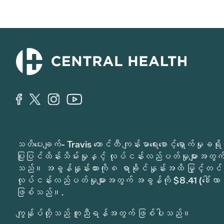
သတိပေးချက်- Travis ကောင်တီ ကျန်းမာရေးစောင့်ရှောက်မှ
ပြုပြင်ထိန်းသိမ်းမှုနှင့် လုပ်ငန်းလည်ပတ်မှုများအတွက် 
သည်။ အခွန်နှုန်းထားကို ၈ ရာခိုင်နှုန်းအထိ မြှင့်တင်
လုပ်ငန်းလည်ပတ်မှုများအတွက် အခွန်ကို $8.41 (ဒေါ်လာ 
ဖြစ်သည်။.
ကျွန်ုပ်တို့သည် ကူညီရန်အတွက် ဖြစ်ပါသည်။