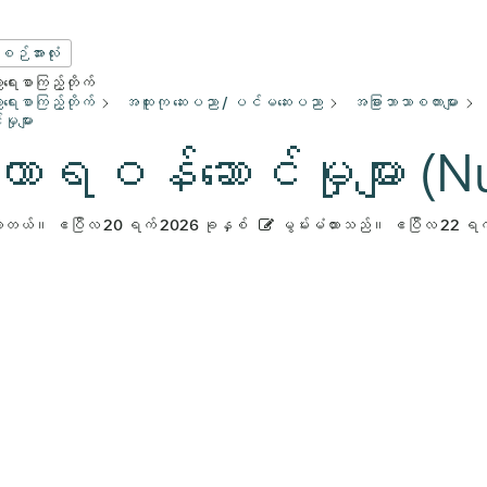
းစဉ်အားလုံး
ေးစာကြည့်တိုက်
ေးစာကြည့်တိုက်
အထူးကု ဆေးပညာ / ပင်မဆေးပညာ
အခြားဘာသာစကားများ
ှုများ
ဟာရဝန်ဆောင်မှုများ (Nu
ားတယ်။
ဧပြီလ 20 ရက် 2026 ခုနှစ်
မွမ်းမံထားသည်။
ဧပြီလ 22 ရက