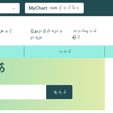
MyChart အကောင့်ဝင်ပါ။
ျားနှင့်
ကြှနျုပျတို့ကိုဆကျသှ
အသက်မွေးဝမ်း
ယျရနျ
ကြောင်း
သတင်း
်
ရှာရန်