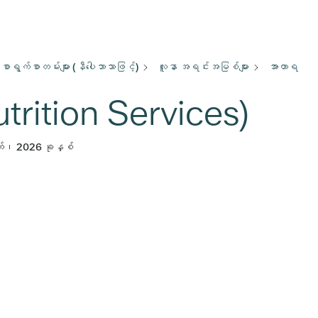
စာရွက်စာတမ်းများ (နီပေါဘာသာဖြင့်)
လူနာ အရင်းအမြစ်များ
အာဟာရ
trition Services)
်၊ 2026 ခုနှစ်