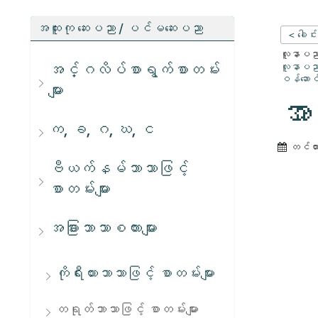
အထူးကု ဆေးပညာ / ပင်မဆေးပညာ
< ခေါင်
လူနာပညာရ
အင်္ဂလိပ်စာရွက်စာတမ်း
လူနာပညာရ
ဝန်ဆောင်မ
များ
အာ
က, ခ, ဂ, ဃ, င
တင်ထ
ဗီယက်နမ်ဘာသာဖြင့်
စာတမ်းများ
အခြားဘာသာစကားများ
ကိုရီးယားဘာသာဖြင့် စာတမ်းများ
တရုတ်ဘာသာဖြင့် စာတမ်းများ