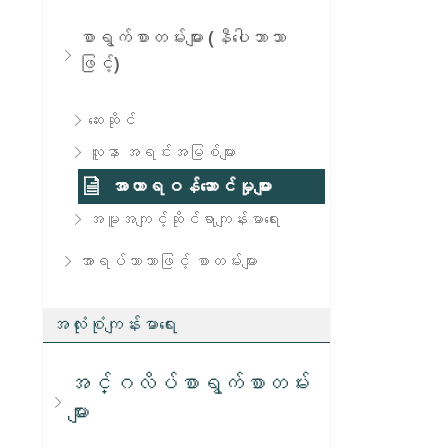
စာရွက်စာတမ်းများ (နီပေါဘာသာ
ဖြင့်)
ဆေးဆိုင်
လူနာ အရင်းအမြစ်များ
အာဟာရဝန်ဆောင်မှုများ
အမူအကျင့်ဆိုင်ရာကျန်းမာရေး
အာရပ်ဘာသာဖြင့် စာတမ်းများ
အလုံးစုံကျန်းမာရေး
အင်္ဂလိပ်စာရွက်စာတမ်း
များ