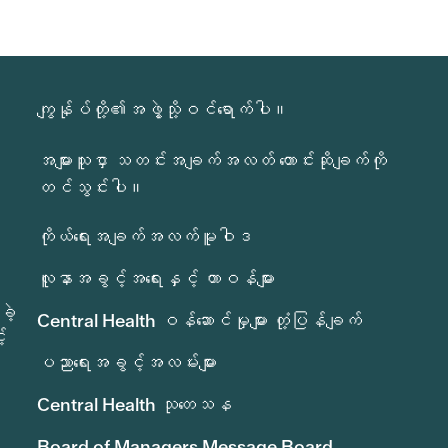
ကျွန်ုပ်တို့၏အဖွဲ့သို့ဝင်ရောက်ပါ။
အများသူငှာ သတင်းအချက်အလတ် တောင်းဆိုချက်ကို
တင်သွင်းပါ။
ကိုယ်ရေးအချက်အလက်မူဝါဒ
လူနာအခွင့်အရေးနှင့် တာဝန်များ
ခဲ့
Central Health ဝန်ဆောင်မှုများ တုံ့ပြန်ချက်
်
ပညာရေးအခွင့်အလမ်းများ
Central Health သုတေသန
Board of Managers Message Board