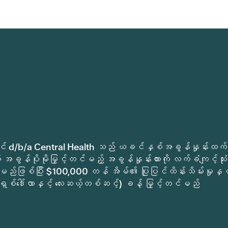
ုခရိုင် d/b/a Central Health သည် ယခင်နှစ်အခွန်နှုန်းထက်
အခွန်ပိုမိုမြှင့်တင်မည့် အခွန်နှုန်းထားကို လက်ခံကျင့်သုံး
မည်ဖြစ်ပြီး $100,000 တန် အိမ်၏ ပြုပြင်ထိန်းသိမ်းမှုနှင့
ရှစ်ဒေါ်လာနှင့် လေးဆယ့်တစ်ဆင့်) ခန့် မြှင့်တင်မည်