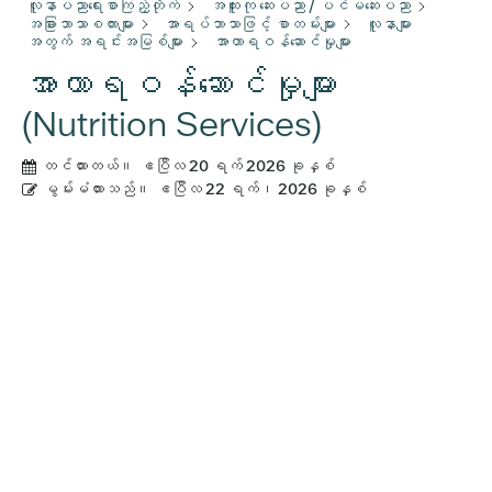
လူနာပညာရေးစာကြည့်တိုက်
အထူးကု ဆေးပညာ / ပင်မဆေးပညာ
အခြားဘာသာစကားများ
အာရပ်ဘာသာဖြင့် စာတမ်းများ
လူနာများ
အတွက် အရင်းအမြစ်များ
အာဟာရဝန်ဆောင်မှုများ
အာဟာရဝန်ဆောင်မှုများ
(Nutrition Services)
တင်ထားတယ်။
ဧပြီလ 20 ရက် 2026 ခုနှစ်
မွမ်းမံထားသည်။
ဧပြီလ 22 ရက်၊ 2026 ခုနှစ်