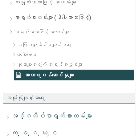
တရုတ်ဘာသာဖြင့် စာတမ်းများ
စာရွက်စာတမ်းများ (နီပေါဘာသာဖြင့်)
အာရပ်ဘာသာဖြင့် စာတမ်းများ
အပြုအမူဆိုင်ရာကျန်းမာရေး
​ဆေးဝါးဗေဒ
လူနာများအတွက် အရင်းအမြစ်များ
အာဟာရဝန်ဆောင်မှုများ
အလုံးစုံကျန်းမာရေး
အင်္ဂလိပ်စာရွက်စာတမ်းများ
က, ခ, ဂ, ဃ, င