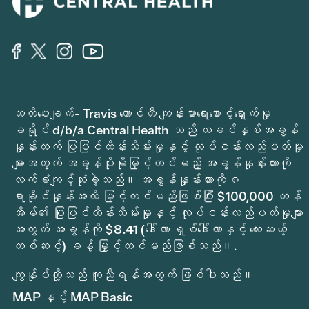
သတိပေးချက်- Travis ကောင်တီ ကျန်းမာရေးစောင့်ရှောက်မှု
ခရိုင် d/b/a Central Health သည် ယခင်နှစ်အခွန်
နှုန်းထက် ပြုပြင်ထိန်းသိမ်းမှုနှင့် လုပ်ငန်းလည်ပတ်မှု
များအတွက် အခွန်ပိုမိုမြှင့်တင်မည့် အခွန်နှုန်းထားကို
လက်ခံကျင့်သုံးခဲ့သည်။ အခွန်နှုန်းထားကို ၈
ရာခိုင်နှုန်းအထိ မြှင့်တင်မည်ဖြစ်ပြီး $100,000 တန်
အိမ်၏ ပြုပြင်ထိန်းသိမ်းမှုနှင့် လုပ်ငန်းလည်ပတ်မှုများ
အတွက် အခွန်ကို $8.41 (ဒေါ်လာ ရှစ်ဒေါ်လာနှင့် လေးဆယ့်
တစ်ဆင့်) ခန့် မြှင့်တင်မည်ဖြစ်သည်။.
ကျွန်ုပ်တို့သည် ကူညီရန်အတွက် ဖြစ်ပါသည်။
MAP နှင့် MAP Basic