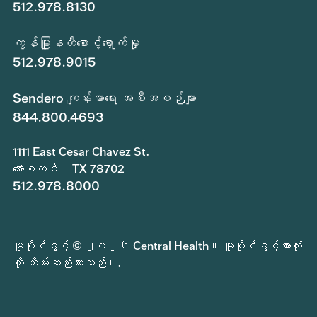
512.978.8130
ကွန်မြူနတီစောင့်ရှောက်မှု
512.978.9015
Sendero ကျန်းမာရေး အစီအစဉ်များ
844.800.4693
1111 East Cesar Chavez St.
အော်စတင်၊ TX 78702
512.978.8000
မူပိုင်ခွင့် © ၂၀၂၆ Central Health။ မူပိုင်ခွင့်အားလုံး
ကို သိမ်းဆည်းထားသည်။.