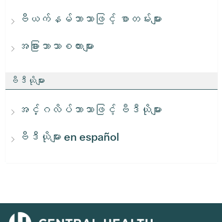
ဗီယက်နမ်ဘာသာဖြင့် စာတမ်းများ
အခြားဘာသာစကားများ
ဗီဒီယိုများ
အင်္ဂလိပ်ဘာသာဖြင့် ဗီဒီယိုများ
ဗီဒီယိုများ en español