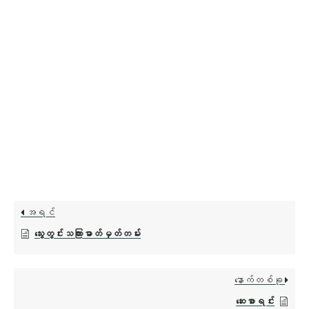
အရင်
သွေးတွင်းသကြားဓာတ်မှတ်တမ်း
နောက်တစ်ခု
ဆေးစာရင်း