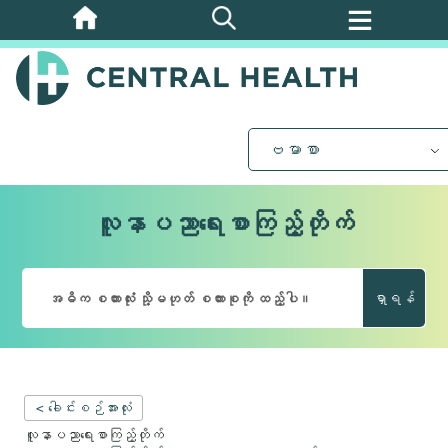
အဓိက
အကြောင်းအရာ
သို့
ကျော်သွား
ပါ။
ဗမာစာ
လူနာပညာရေးစာကြည့်တိုက်
ရှာရန်
< ခေါင်းစဉ်အားလုံး
လူနာပညာရေးစာကြည့်တိုက်