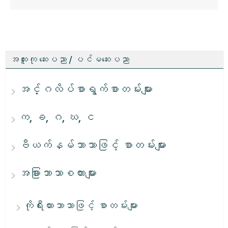
အထူးကု ဆေးပညာ / ပင်မဆေးပညာ
အင်္ဂလိပ်စာရွက်စာတမ်းများ
က, ခ, ဂ, ဃ, င
ဗီယက်နမ်ဘာသာဖြင့် စာတမ်းများ
အခြားဘာသာစကားများ
ကိုရီးယားဘာသာဖြင့် စာတမ်းများ