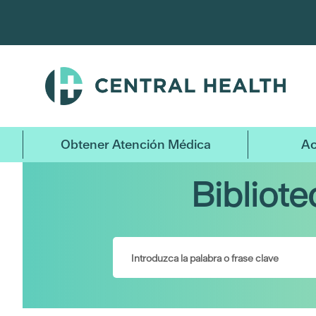
Ir
al
contenido
principal
Obtener Atención Médica
Ac
Bibliot