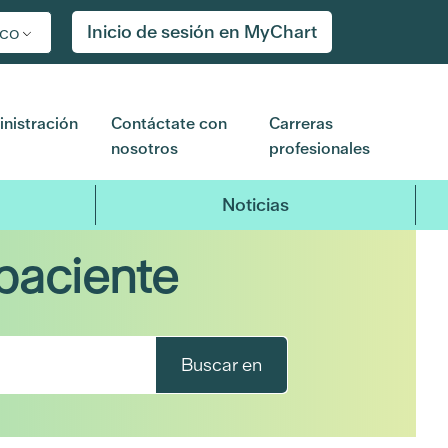
Inicio de sesión en MyChart
ico
nistración
Contáctate con
Carreras
nosotros
profesionales
Noticias
paciente
Buscar en