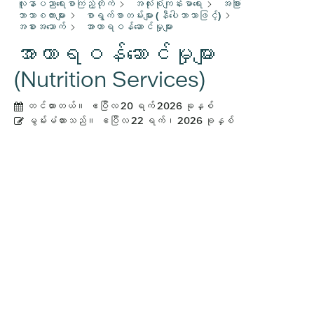
လူနာပညာရေးစာကြည့်တိုက်
အလုံးစုံကျန်းမာရေး
အခြား
ဘာသာစကားများ
စာရွက်စာတမ်းများ (နီပေါဘာသာဖြင့်)
အစားအသောက်
အာဟာရဝန်ဆောင်မှုများ
အာဟာရဝန်ဆောင်မှုများ
(Nutrition Services)
တင်ထားတယ်။
ဧပြီလ 20 ရက် 2026 ခုနှစ်
မွမ်းမံထားသည်။
ဧပြီလ 22 ရက်၊ 2026 ခုနှစ်