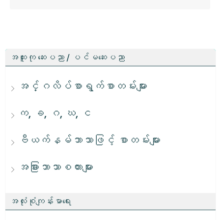
အထူးကု ဆေးပညာ / ပင်မဆေးပညာ
အင်္ဂလိပ်စာရွက်စာတမ်းများ
က, ခ, ဂ, ဃ, င
ဗီယက်နမ်ဘာသာဖြင့် စာတမ်းများ
အခြားဘာသာစကားများ
အလုံးစုံကျန်းမာရေး