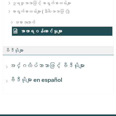
ဥရဒူဘာသာဖြင့် စာရွက်စာတမ်းများ
စာရွက်စာတမ်းများ (နီပေါဘာသာဖြင့်)
အစားအသောက်
အာဟာရဝန်ဆောင်မှုများ
ဗီဒီယိုများ
အင်္ဂလိပ်ဘာသာဖြင့် ဗီဒီယိုများ
ဗီဒီယိုများ en español