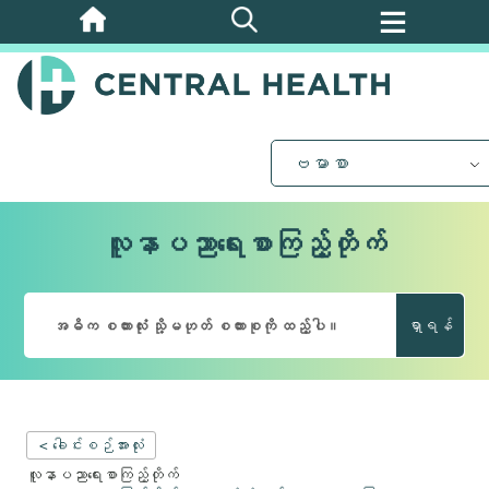
အဓိက
အကြောင်းအရာ
သို့
ကျော်သွား
ပါ။
ဗမာစာ
လူနာပညာရေးစာကြည့်တိုက်
ရှာရန်
< ခေါင်းစဉ်အားလုံး
လူနာပညာရေးစာကြည့်တိုက်