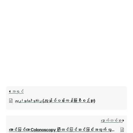
အရင်
رنلاپ ٹیلپ اریم (ကျွန်ုပ်ပန်းကန်ပြားစီစဉ်သူ)
နောက်တစ်ခု
အောင်မြင်သော Colonoscopy ကြိုတင်ပြင်ဆင်ခြင်းအတွက် လွယ်ကူသောလမ်းညွှန်