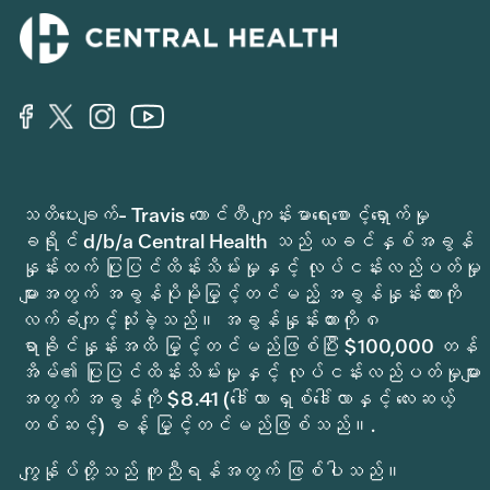
သတိပေးချက်- Travis ကောင်တီ ကျန်းမာရေးစောင့်ရှောက်မှု
ခရိုင် d/b/a Central Health သည် ယခင်နှစ်အခွန်
နှုန်းထက် ပြုပြင်ထိန်းသိမ်းမှုနှင့် လုပ်ငန်းလည်ပတ်မှု
များအတွက် အခွန်ပိုမိုမြှင့်တင်မည့် အခွန်နှုန်းထားကို
လက်ခံကျင့်သုံးခဲ့သည်။ အခွန်နှုန်းထားကို ၈
ရာခိုင်နှုန်းအထိ မြှင့်တင်မည်ဖြစ်ပြီး $100,000 တန်
အိမ်၏ ပြုပြင်ထိန်းသိမ်းမှုနှင့် လုပ်ငန်းလည်ပတ်မှုများ
အတွက် အခွန်ကို $8.41 (ဒေါ်လာ ရှစ်ဒေါ်လာနှင့် လေးဆယ့်
တစ်ဆင့်) ခန့် မြှင့်တင်မည်ဖြစ်သည်။.
ကျွန်ုပ်တို့သည် ကူညီရန်အတွက် ဖြစ်ပါသည်။