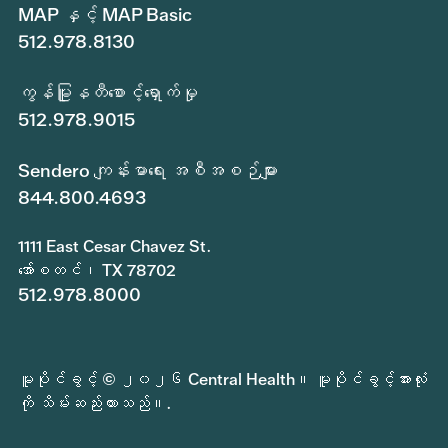
MAP နှင့် MAP Basic
512.978.8130
ကွန်မြူနတီစောင့်ရှောက်မှု
512.978.9015
Sendero ကျန်းမာရေး အစီအစဉ်များ
844.800.4693
1111 East Cesar Chavez St.
အော်စတင်၊ TX 78702
512.978.8000
မူပိုင်ခွင့် © ၂၀၂၆ Central Health။ မူပိုင်ခွင့်အားလုံး
ကို သိမ်းဆည်းထားသည်။.