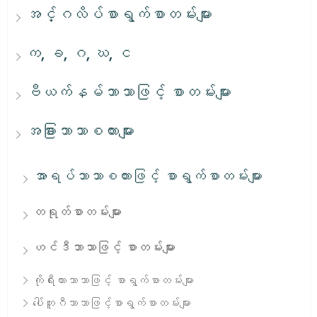
အင်္ဂလိပ်စာရွက်စာတမ်းများ
က, ခ, ဂ, ဃ, င
ဗီယက်နမ်ဘာသာဖြင့် စာတမ်းများ
အခြားဘာသာစကားများ
အာရပ်ဘာသာစကားဖြင့် စာရွက်စာတမ်းများ
တရုတ်စာတမ်းများ
ဟင်ဒီဘာသာဖြင့် စာတမ်းများ
ကိုရီးယားဘာသာဖြင့် စာရွက်စာတမ်းများ
ပေါ်တူဂီဘာသာဖြင့်စာရွက်စာတမ်းများ