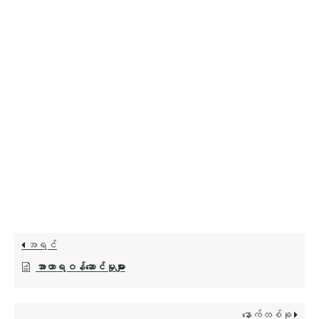
အရင်
အာဟာရဝန်ဆောင်မှုများ
နောက်တစ်ခု