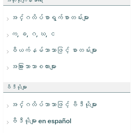
အလုံးစုံကျန်းမာရေး
အင်္ဂလိပ်စာရွက်စာတမ်းများ
က, ခ, ဂ, ဃ, င
ဗီယက်နမ်ဘာသာဖြင့် စာတမ်းများ
အခြားဘာသာစကားများ
ဗီဒီယိုများ
အင်္ဂလိပ်ဘာသာဖြင့် ဗီဒီယိုများ
ဗီဒီယိုများ en español