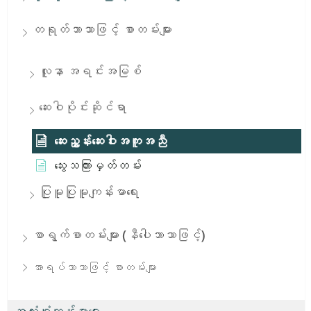
တရုတ်ဘာသာဖြင့် စာတမ်းများ
လူနာ အရင်းအမြစ်
​ဆေး​ဝါ​ပိုင်း​ဆိုင်​ရာ
ဆေးညွှန်းဆေးဝါးအကူအညီ
သွေးသကြားမှတ်တမ်း
ပြုမူပြုမူကျန်းမာရေး
စာရွက်စာတမ်းများ (နီပေါဘာသာဖြင့်)
အာရပ်ဘာသာဖြင့် စာတမ်းများ