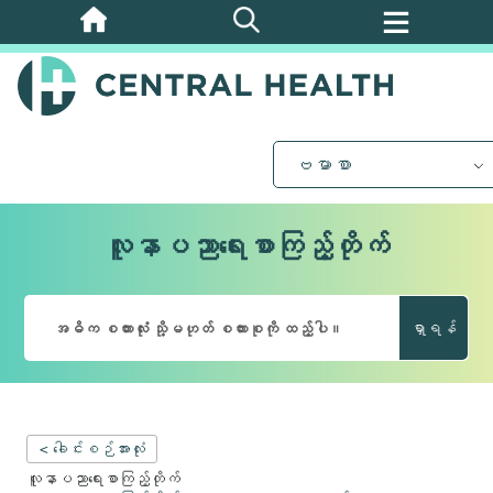
အဓိက
အကြောင်းအရာ
သို့
ကျော်သွား
ပါ။
ဗမာစာ
လူနာပညာရေးစာကြည့်တိုက်
ရှာရန်
< ခေါင်းစဉ်အားလုံး
လူနာပညာရေးစာကြည့်တိုက်