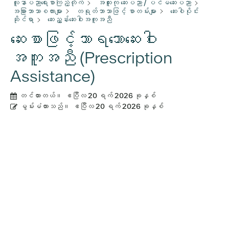
လူနာပညာရေးစာကြည့်တိုက်
အထူးကု ဆေးပညာ / ပင်မဆေးပညာ
အခြားဘာသာစကားများ
တရုတ်ဘာသာဖြင့် စာတမ်းများ
​ဆေး​ဝါ​ပိုင်း​
ဆိုင်​ရာ
ဆေးညွှန်းဆေးဝါးအကူအညီ
ဆေးစာဖြင့်သာရသောဆေးဝါး
အကူအညီ (Prescription
Assistance)
တင်ထားတယ်။
ဧပြီလ 20 ရက် 2026 ခုနှစ်
မွမ်းမံထားသည်။
ဧပြီလ 20 ရက် 2026 ခုနှစ်