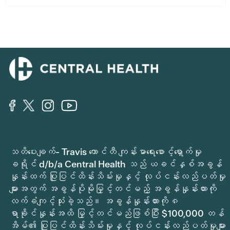
သတိပေးချက်- Travis ကောင်တီ ကျန်းမာရေးစောင့်ရှောက်မှု
ခရိုင် d/b/a Central Health သည် ယခင်နှစ်အခွန်
နှုန်းထက် ပြုပြင်ထိန်းသိမ်းမှုနှင့် လုပ်ငန်းလည်ပတ်မှု
များအတွက် အခွန်ပိုမိုမြှင့်တင်မည့် အခွန်နှုန်းထားကို
လက်ခံကျင့်သုံးခဲ့သည်။ အခွန်နှုန်းထားကို ၈
ရာခိုင်နှုန်းအထိ မြှင့်တင်မည်ဖြစ်ပြီး $100,000 တန်
အိမ်၏ ပြုပြင်ထိန်းသိမ်းမှုနှင့် လုပ်ငန်းလည်ပတ်မှုများ