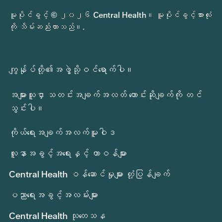
မူပိုင်ခွင့် © ၂၀၂၆ Central Health။ မူပိုင်ခွင့်အားလုံး
ကို သိမ်းဆည်းထားသည်။.
ကျွန်ုပ်တို့၏အဖွဲ့သို့ဝင်ရောက်ပါ။
အများသူငှာ သတင်းအချက်အလတ် တောင်းဆိုချက်ကို တင်
သွင်းပါ။
ကိုယ်ရေးအချက်အလက်မူဝါဒ
လူနာအခွင့်အရေးနှင့် တာဝန်များ
Central Health ဝန်ဆောင်မှုများ တုံ့ပြန်ချက်
ပညာရေးအခွင့်အလမ်းများ
Central Health သုတေသန