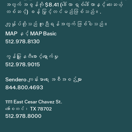
အတွက် အခွန်ကို $8.41 (ဒေါ်လာ ရှစ်ဒေါ်လာနှင့် လေးဆယ့်
တစ်ဆင့်) ခန့် မြှင့်တင်မည်ဖြစ်သည်။.
ကျွန်ုပ်တို့သည် ကူညီရန်အတွက် ဖြစ်ပါသည်။
MAP နှင့် MAP Basic
512.978.8130
ကွန်မြူနတီစောင့်ရှောက်မှု
512.978.9015
Sendero ကျန်းမာရေး အစီအစဉ်များ
844.800.4693
1111 East Cesar Chavez St.
အော်စတင်၊ TX 78702
512.978.8000