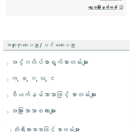
သွေးသကြားမှတ်တမ်း
အထူးကု ဆေးပညာ / ပင်မဆေးပညာ
အင်္ဂလိပ်စာရွက်စာတမ်းများ
က, ခ, ဂ, ဃ, င
ဗီယက်နမ်ဘာသာဖြင့် စာတမ်းများ
အခြားဘာသာစကားများ
ကိုရီးယားဘာသာဖြင့် စာတမ်းများ