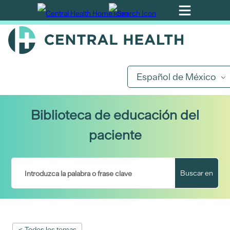
Ir
al
contenido
principal
Español de México
Biblioteca de educación del
paciente
Buscar en
< Todos los temas