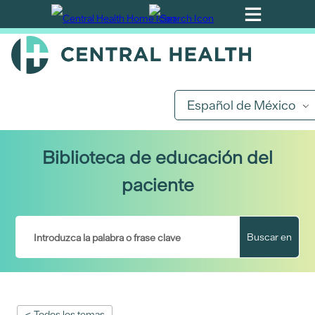
Ir
al
contenido
principal
Español de México
Biblioteca de educación del
paciente
Buscar en
< Todos los temas