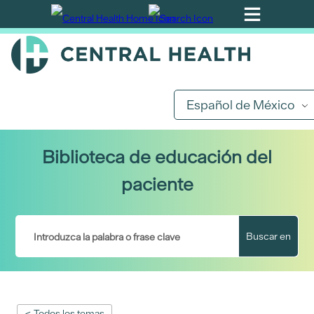
Ir
al
contenido
principal
Español de México
Biblioteca de educación del
paciente
Buscar en
< Todos los temas