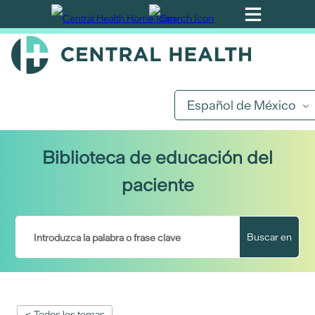
Ir
al
contenido
principal
Español de México
Biblioteca de educación del
paciente
Buscar en
< Todos los temas