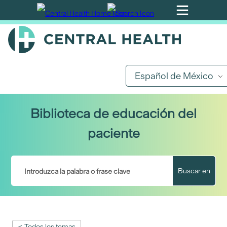
Ir
al
contenido
principal
Español de México
Biblioteca de educación del
paciente
Buscar en
< Todos los temas